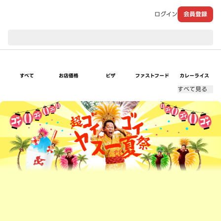
ログイン
会員登録
現在のお届け先：
すべて
お店価格
ピザ
ファストフード
カレーライス
すべて見る
超ゴイゴイヤスー夏祭