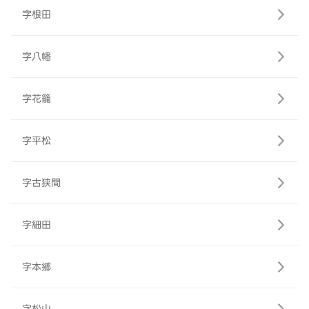
字根田
字八幡
字花籠
字平松
字古狭間
字細田
字本郷