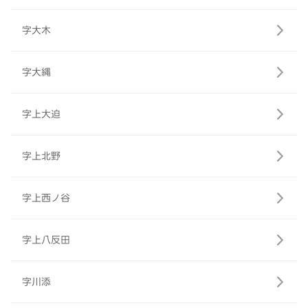
字大木
字大縄
字上大迫
字上北野
字上西ノ谷
字上八反田
字川添