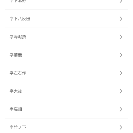
字下北野
字下八反田
字障泥掛
字前無
字左右作
字大後
字高畑
字竹ノ下