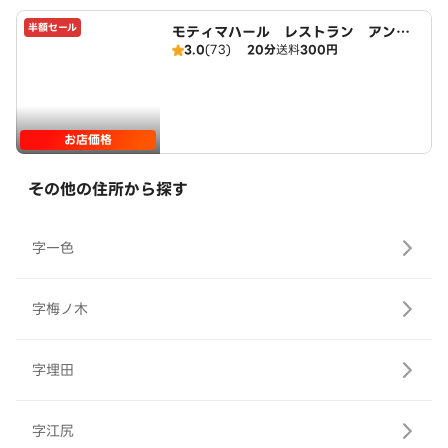
半額セール
モティマハール レストラン アンド
3.0
(73)
20分
送料
300円
バー
お店価格
その他の住所から探す
字一色
字梅ノ木
字埋田
字江尻