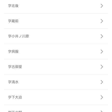
字北後
字蔵前
字小井ノ川原
字呉服
字古御堂
字清水
字下大迫