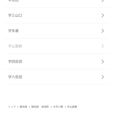
字松山
字三山口
字矢倉
字山屋敷
字四反田
字六反田
トップ
愛知県
額田郡 幸田町
大字六栗
字山屋敷