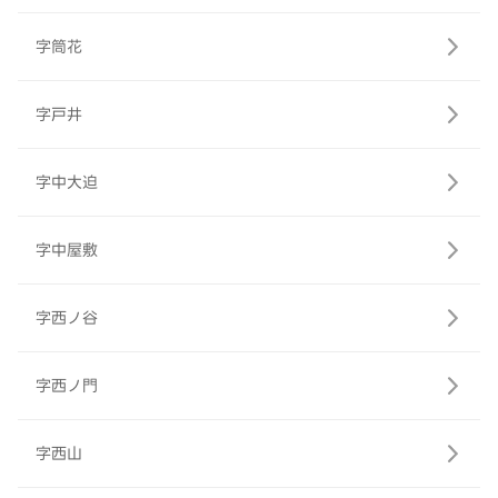
字筒花
字戸井
字中大迫
字中屋敷
字西ノ谷
字西ノ門
字西山