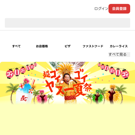
ログイン
会員登録
現在のお届け先：
すべて
お店価格
ピザ
ファストフード
カレーライス
すべて見る
超ゴイゴイヤスー夏祭