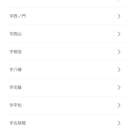
字西ノ門
字西山
字根田
字八幡
字花籠
字平松
字古狭間