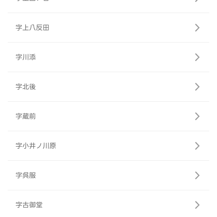
字上八反田
字川添
字北後
字蔵前
字小井ノ川原
字呉服
字古御堂