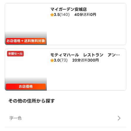
マイガーデン安城店
3.5
(140)
40分
送料
0円
お店価格＋送料無料対象
半額セール
モティマハール レストラン アンド
3.0
(73)
20分
送料
300円
バー
お店価格
その他の住所から探す
字一色