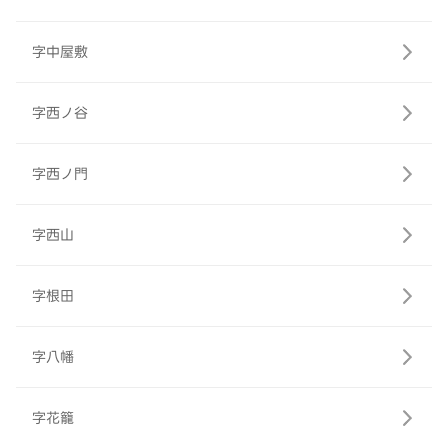
字中屋敷
字西ノ谷
字西ノ門
字西山
字根田
字八幡
字花籠