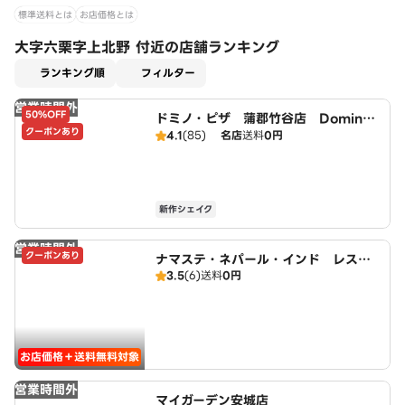
標準送料とは
お店価格とは
大字六栗字上北野 付近の店舗ランキング
適用なし
ランキング順
フィルター
営業時間外
50%OFF
ドミノ・ピザ 蒲郡竹谷店 Domin
クーポンあり
o's
4.1
(85)
名店
送料
0円
新作シェイク
営業時間外
クーポンあり
ナマステ・ネパール・インド レスト
3.5
(6)
送料
0円
ラン
お店価格＋送料無料対象
営業時間外
マイガーデン安城店