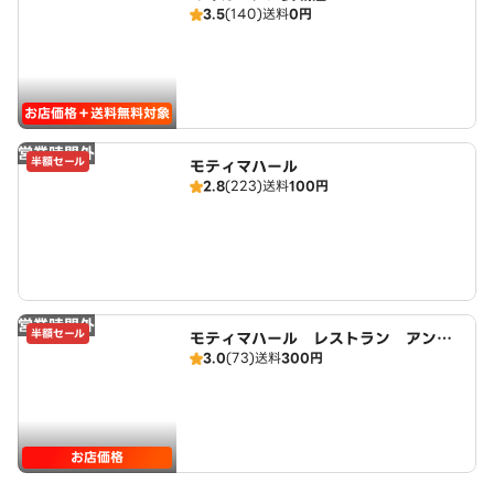
3.5
(140)
送料
0円
お店価格＋送料無料対象
営業時間外
半額セール
モティマハール
2.8
(223)
送料
100円
営業時間外
半額セール
モティマハール レストラン アンド
3.0
(73)
送料
300円
バー
お店価格