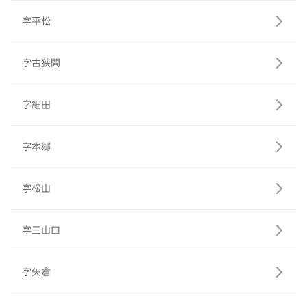
字平松
字古狭間
字細田
字本郷
字松山
字三山口
字矢倉