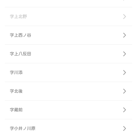
字上北野
字上西ノ谷
字上八反田
字川添
字北後
字蔵前
字小井ノ川原