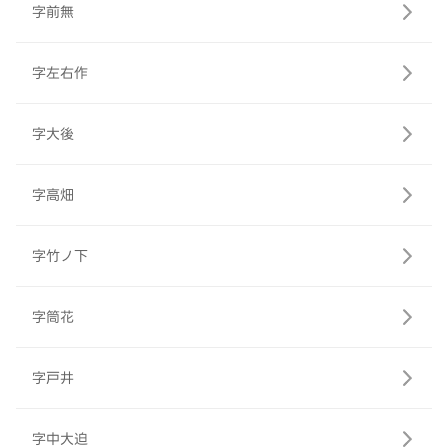
字前無
字左右作
字大後
字高畑
字竹ノ下
字筒花
字戸井
字中大迫