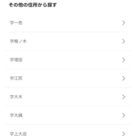
その他の住所から探す
字一色
字梅ノ木
字埋田
字江尻
字大木
字大縄
字上大迫