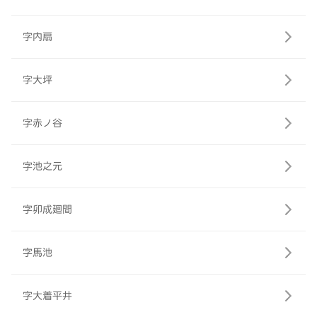
字内扇
字大坪
字赤ノ谷
字池之元
字卯成廻間
字馬池
字大着平井