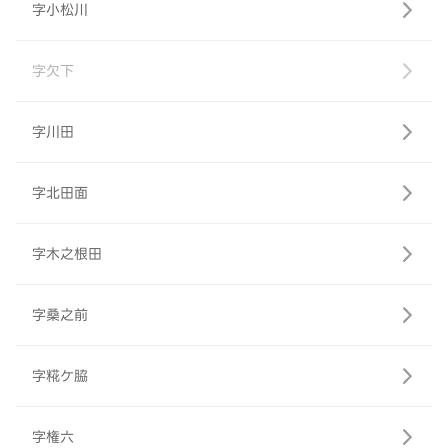
字小松川
字欠下
字川田
字北田面
字木之根田
字桑之前
字糀ケ脇
字権六