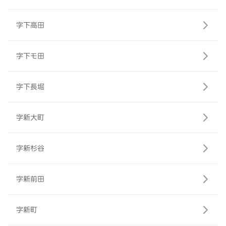
字下高田
字下モ田
字下長堀
字新大町
字新杉谷
字新前田
字新町