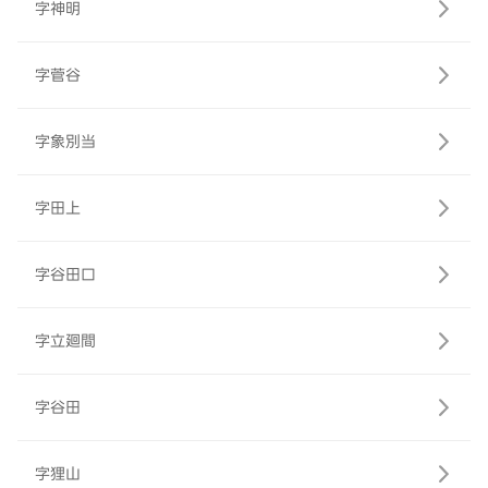
字神明
字菅谷
字象別当
字田上
字谷田口
字立廻間
字谷田
字狸山