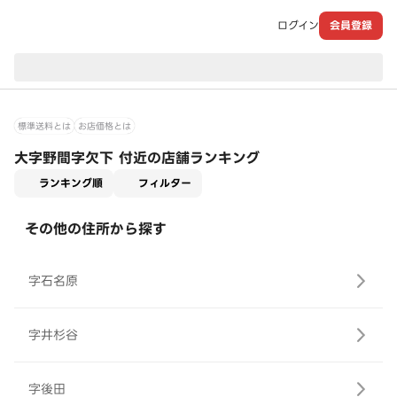
ログイン
会員登録
現在のお届け先：
標準送料とは
お店価格とは
大字野間字欠下 付近の店舗ランキング
適用なし
ランキング順
フィルター
その他の住所から探す
字石名原
字井杉谷
字後田