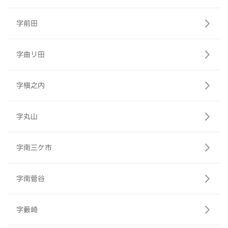
字前田
字曲リ田
字槇之内
字丸山
字南三ケ市
字南菅谷
字藪崎