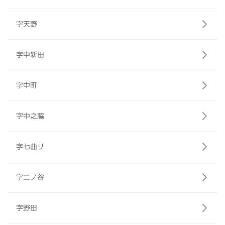
字天野
字中新田
字中町
字中之脇
字七曲リ
字二ノ谷
字野田