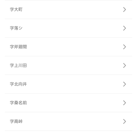
字大町
字落シ
字斧廻間
字上川田
字北向井
字桑名前
字高峠