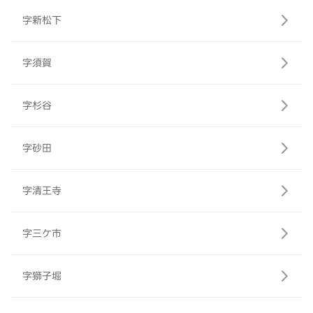
字新松下
字須賀
字杉谷
字砂田
字清王寺
字三ケ市
字獅子堀