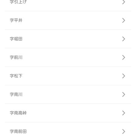
字引上げ
字平井
字堀田
字前川
字松下
字南川
字南高峠
字南前田