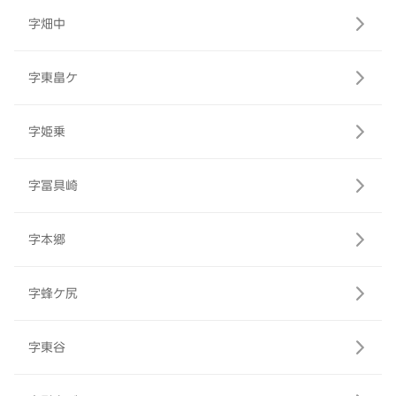
字畑中
字東畠ケ
字姫乗
字冨具崎
字本郷
字蜂ケ尻
字東谷