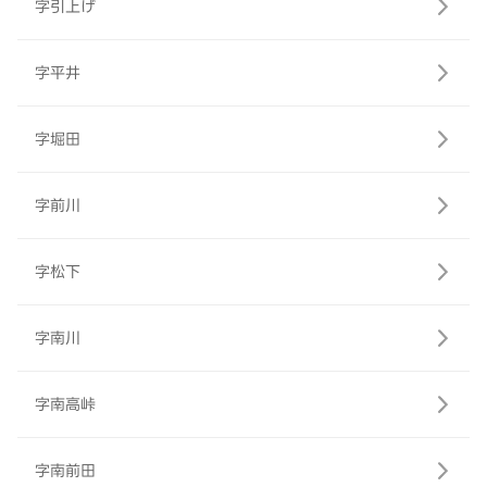
字引上げ
字平井
字堀田
字前川
字松下
字南川
字南高峠
字南前田