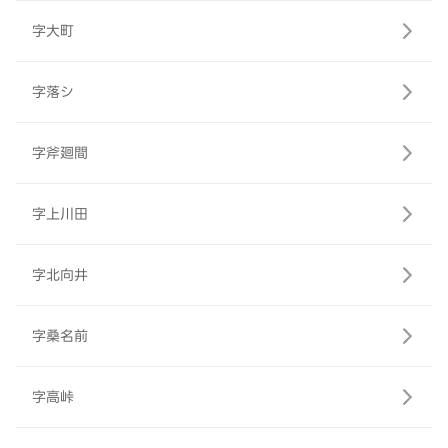
字大町
字落シ
字斧廻間
字上川田
字北向井
字桑名前
字高峠