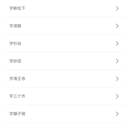
字新松下
字須賀
字杉谷
字砂田
字清王寺
字三ケ市
字獅子堀