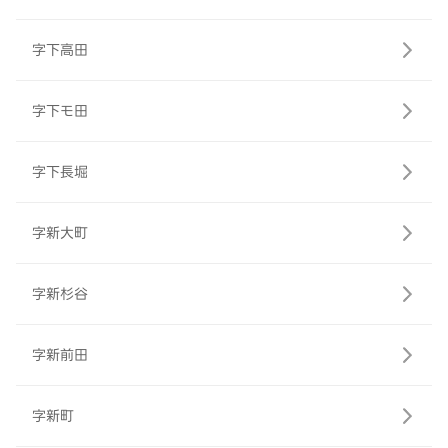
字下高田
字下モ田
字下長堀
字新大町
字新杉谷
字新前田
字新町