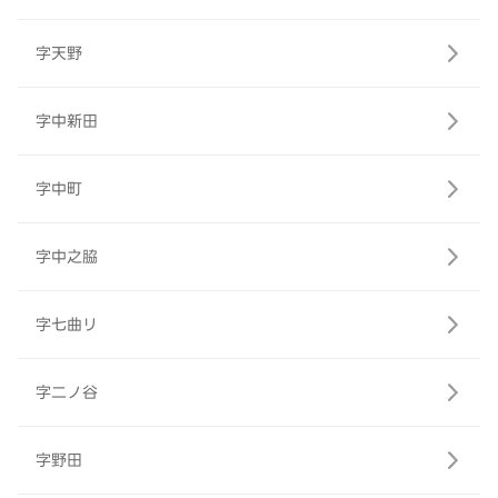
字天野
字中新田
字中町
字中之脇
字七曲リ
字二ノ谷
字野田