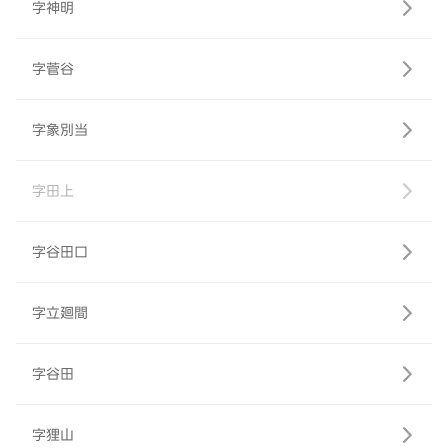
字神明
字菅谷
字象別当
字田上
字谷田口
字立廻間
字谷田
字狸山