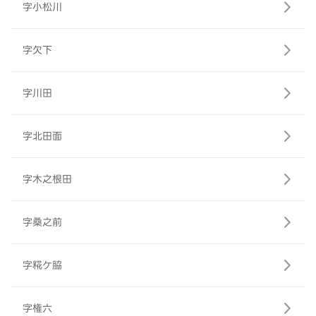
字小松川
字欠下
字川田
字北田面
字木之根田
字桑之前
字糀ケ脇
字権六