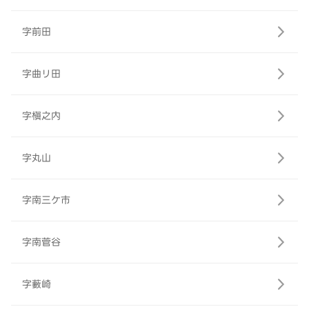
字前田
字曲リ田
字槇之内
字丸山
字南三ケ市
字南菅谷
字藪崎