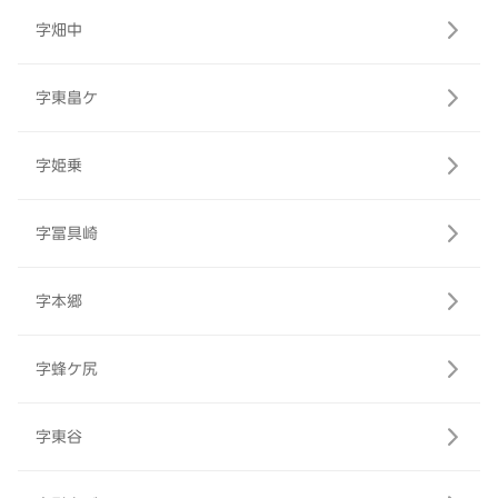
字畑中
字東畠ケ
字姫乗
字冨具崎
字本郷
字蜂ケ尻
字東谷