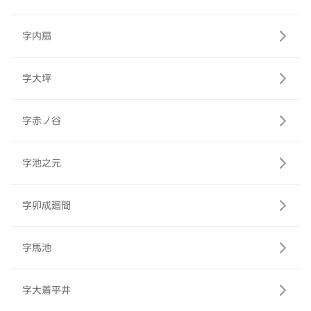
字内扇
字大坪
字赤ノ谷
字池之元
字卯成廻間
字馬池
字大着平井