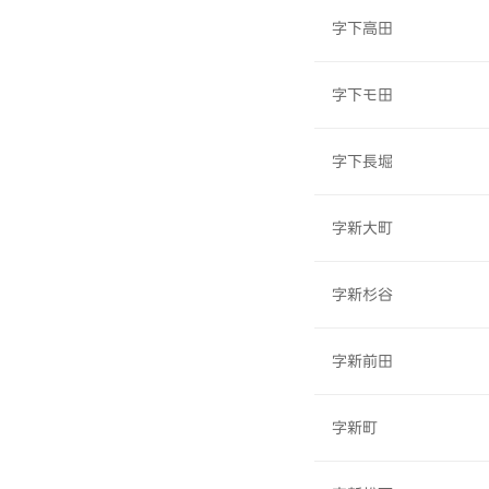
字下高田
字下モ田
字下長堀
字新大町
字新杉谷
字新前田
字新町