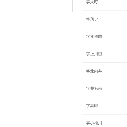
字大町
字落シ
字斧廻間
字上川田
字北向井
字桑名前
字高峠
字小松川