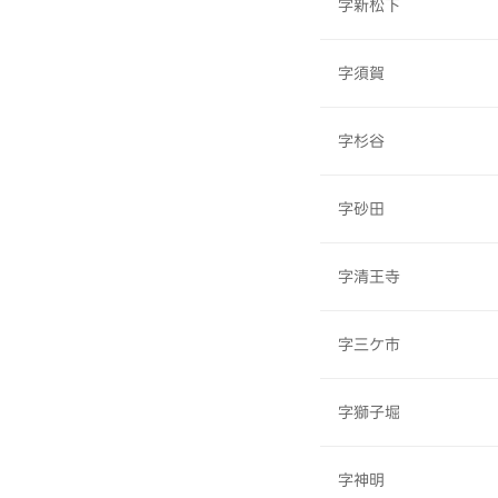
字新松下
字須賀
字杉谷
字砂田
字清王寺
字三ケ市
字獅子堀
字神明