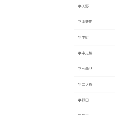
字天野
字中新田
字中町
字中之脇
字七曲リ
字二ノ谷
字野田