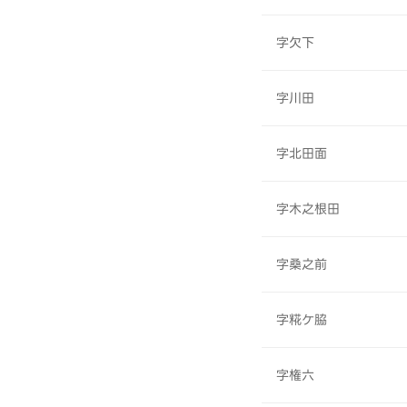
字欠下
字川田
字北田面
字木之根田
字桑之前
字糀ケ脇
字権六