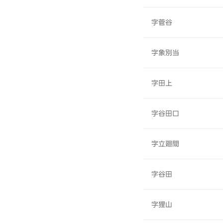
字菅谷
字象別当
字田上
字谷田口
字立廻間
字谷田
字狸山