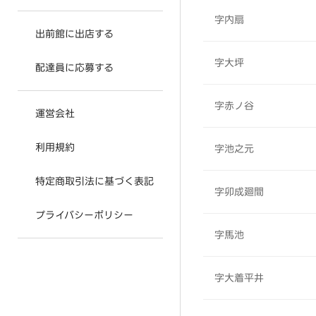
字内扇
出前館に出店する
字大坪
配達員に応募する
字赤ノ谷
運営会社
利用規約
字池之元
特定商取引法に基づく表記
字卯成廻間
プライバシーポリシー
字馬池
字大着平井