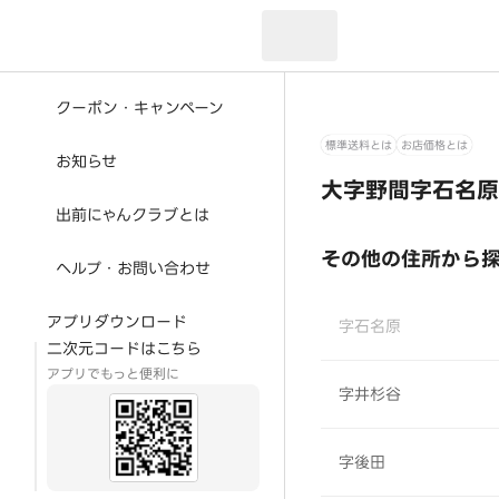
現在のお届け先：
クーポン・キャンペーン
標準送料とは
お店価格とは
お知らせ
大字野間字石名原
出前にゃんクラブとは
その他の住所から
ヘルプ・お問い合わせ
アプリダウンロード
字石名原
二次元コードはこちら
アプリでもっと便利に
字井杉谷
字後田