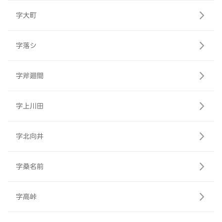
字大町
字落シ
字斧廻間
字上川田
字北向井
字桑名前
字高峠