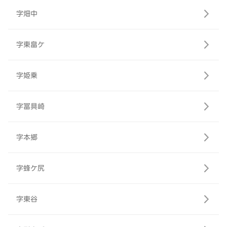
字畑中
字東畠ケ
字姫乗
字冨具崎
字本郷
字蜂ケ尻
字東谷