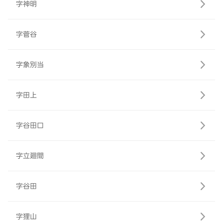
字神明
字菅谷
字象別当
字田上
字谷田口
字立廻間
字谷田
字狸山