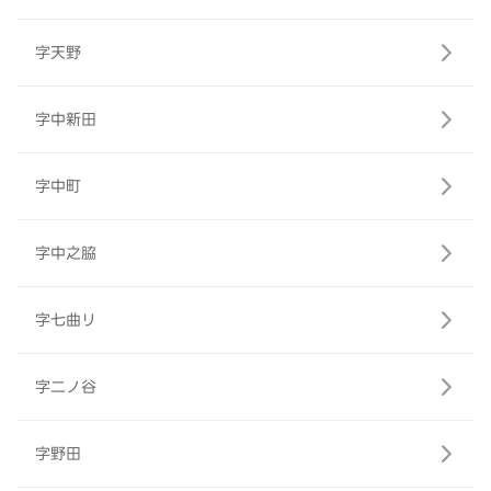
字天野
字中新田
字中町
字中之脇
字七曲リ
字二ノ谷
字野田