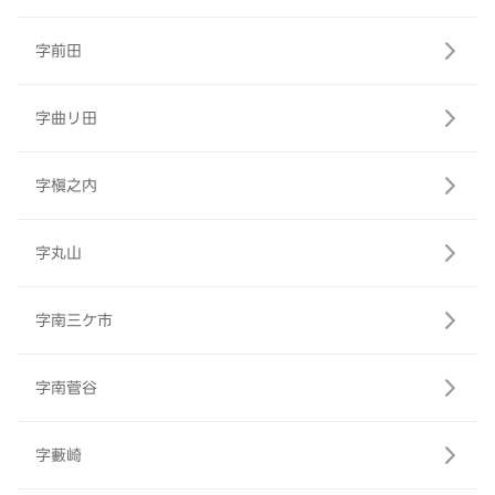
字前田
字曲リ田
字槇之内
字丸山
字南三ケ市
字南菅谷
字藪崎