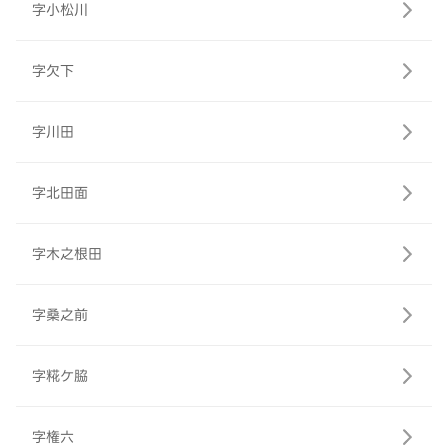
字小松川
字欠下
字川田
字北田面
字木之根田
字桑之前
字糀ケ脇
字権六