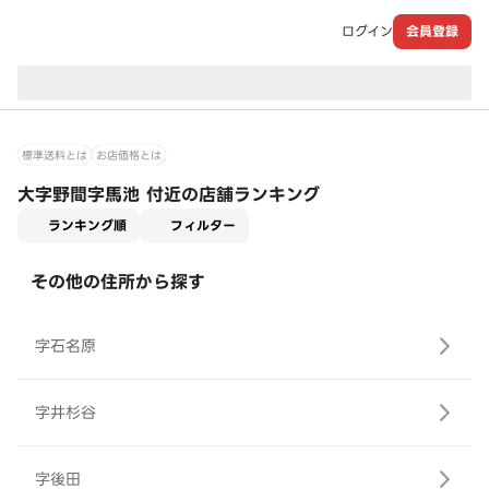
ログイン
会員登録
現在のお届け先：
標準送料とは
お店価格とは
大字野間字馬池 付近の店舗ランキング
適用なし
ランキング順
フィルター
その他の住所から探す
字石名原
字井杉谷
字後田