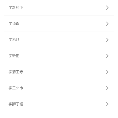
字新松下
字須賀
字杉谷
字砂田
字清王寺
字三ケ市
字獅子堀