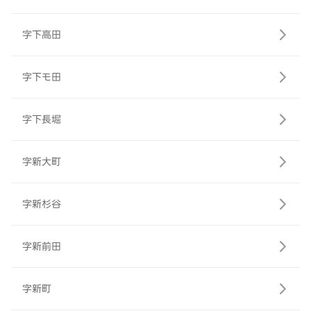
字下高田
字下モ田
字下長堀
字新大町
字新杉谷
字新前田
字新町