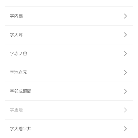
字内扇
字大坪
字赤ノ谷
字池之元
字卯成廻間
字馬池
字大着平井