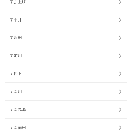
字引上げ
字平井
字堀田
字前川
字松下
字南川
字南高峠
字南前田