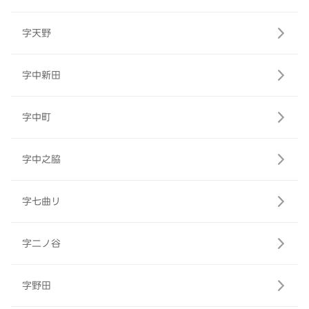
字天野
字中新田
字中町
字中之脇
字七曲リ
字二ノ谷
字野田