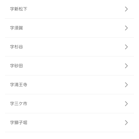
字新松下
字須賀
字杉谷
字砂田
字清王寺
字三ケ市
字獅子堀