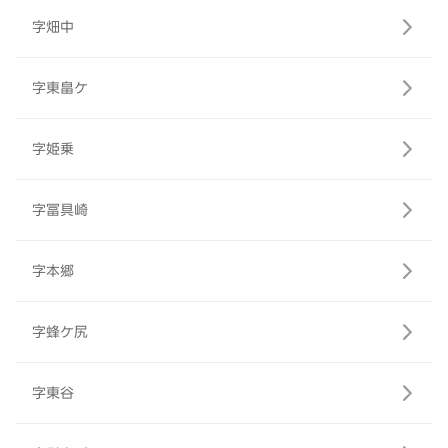
字畑中
字東畠ケ
字姫乗
字冨具崎
字本郷
字蜂ケ尻
字東谷