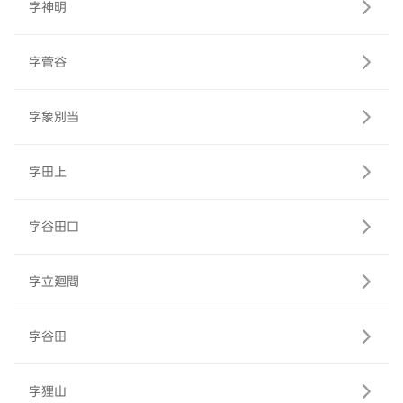
字神明
字菅谷
字象別当
字田上
字谷田口
字立廻間
字谷田
字狸山