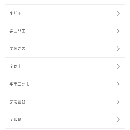
字前田
字曲リ田
字槇之内
字丸山
字南三ケ市
字南菅谷
字藪崎