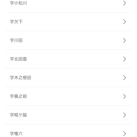
字小松川
字欠下
字川田
字北田面
字木之根田
字桑之前
字糀ケ脇
字権六