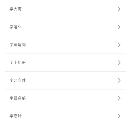
字大町
字落シ
字斧廻間
字上川田
字北向井
字桑名前
字高峠