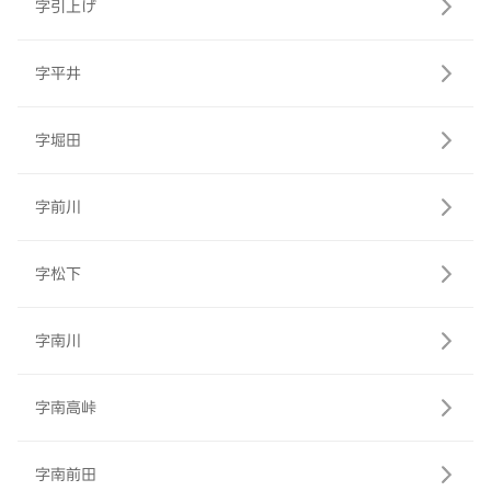
字引上げ
字平井
字堀田
字前川
字松下
字南川
字南高峠
字南前田