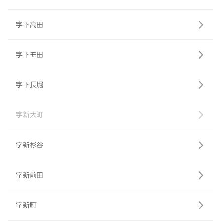
字下高田
字下モ田
字下長堀
字新大町
字新杉谷
字新前田
字新町