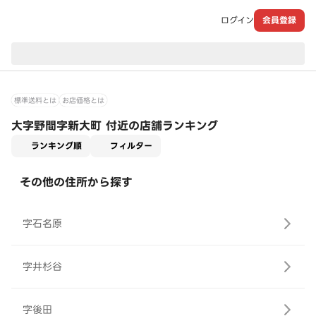
ログイン
会員登録
現在のお届け先：
標準送料とは
お店価格とは
大字野間字新大町 付近の店舗ランキング
適用なし
ランキング順
フィルター
その他の住所から探す
字石名原
字井杉谷
字後田