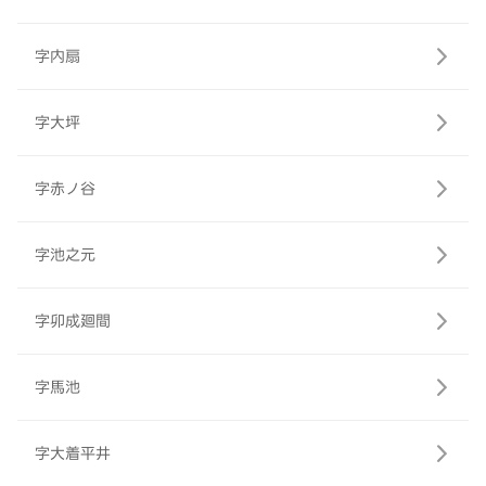
字内扇
字大坪
字赤ノ谷
字池之元
字卯成廻間
字馬池
字大着平井