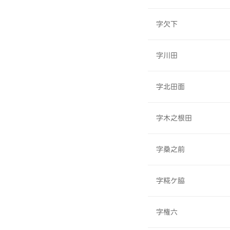
字欠下
字川田
字北田面
字木之根田
字桑之前
字糀ケ脇
字権六