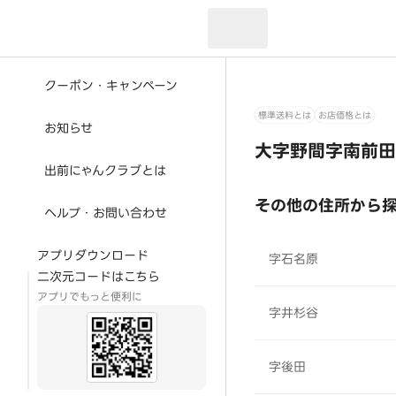
現在のお届け先：
クーポン・キャンペーン
標準送料とは
お店価格とは
お知らせ
大字野間字南前田
出前にゃんクラブとは
その他の住所から
ヘルプ・お問い合わせ
アプリダウンロード
字石名原
二次元コードはこちら
アプリでもっと便利に
字井杉谷
字後田