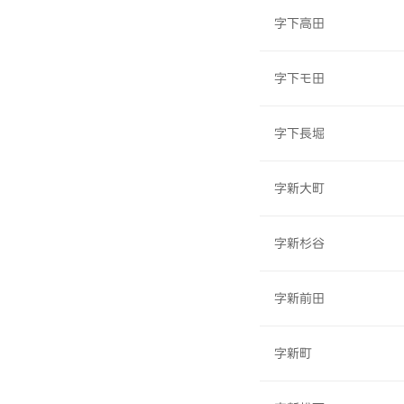
字下高田
字下モ田
字下長堀
字新大町
字新杉谷
字新前田
字新町