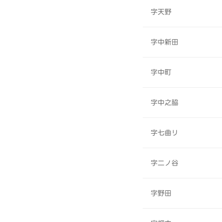
字天野
字中新田
字中町
字中之脇
字七曲リ
字二ノ谷
字野田