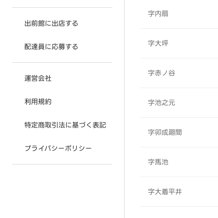
字内扇
出前館に出店する
字大坪
配達員に応募する
字赤ノ谷
運営会社
利用規約
字池之元
特定商取引法に基づく表記
字卯成廻間
プライバシーポリシー
字馬池
字大着平井