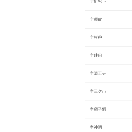
字新松下
字須賀
字杉谷
字砂田
字清王寺
字三ケ市
字獅子堀
字神明