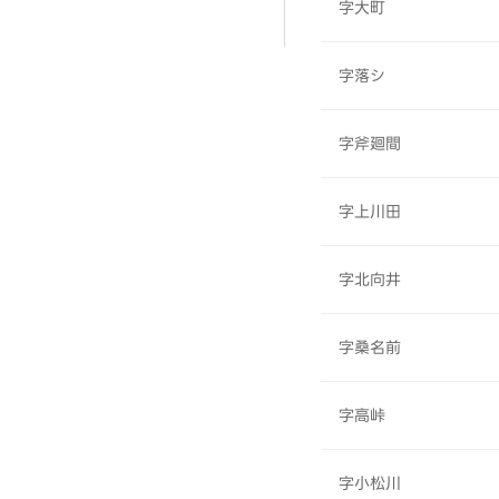
字大町
字落シ
字斧廻間
字上川田
字北向井
字桑名前
字高峠
字小松川