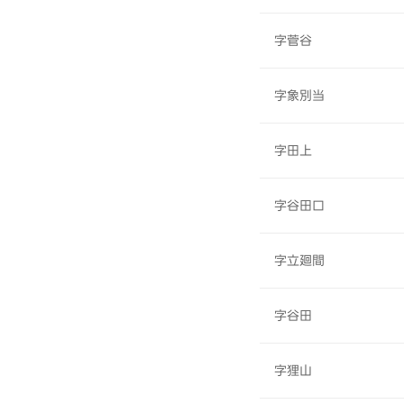
字菅谷
字象別当
字田上
字谷田口
字立廻間
字谷田
字狸山