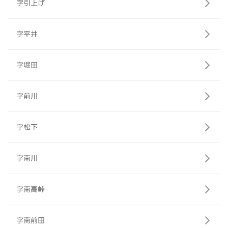
字引上げ
字平井
字堀田
字前川
字松下
字南川
字南高峠
字南前田