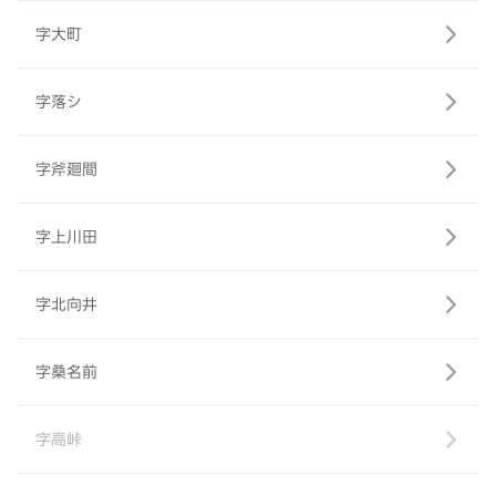
字大町
字落シ
字斧廻間
字上川田
字北向井
字桑名前
字高峠