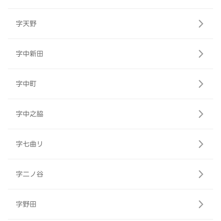
字天野
字中新田
字中町
字中之脇
字七曲リ
字二ノ谷
字野田