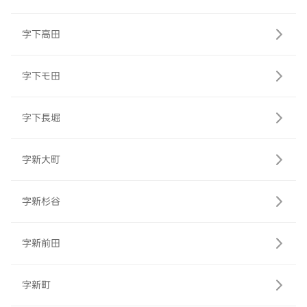
字下高田
字下モ田
字下長堀
字新大町
字新杉谷
字新前田
字新町