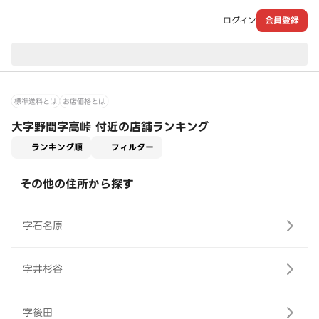
ログイン
会員登録
現在のお届け先：
標準送料とは
お店価格とは
大字野間字高峠 付近の店舗ランキング
適用なし
ランキング順
フィルター
その他の住所から探す
字石名原
字井杉谷
字後田