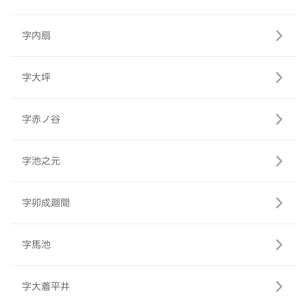
字内扇
字大坪
字赤ノ谷
字池之元
字卯成廻間
字馬池
字大着平井