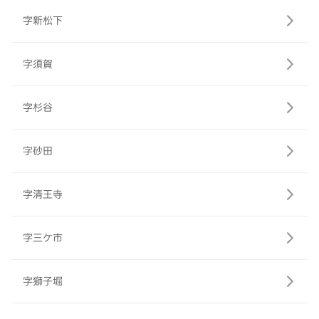
字新松下
字須賀
字杉谷
字砂田
字清王寺
字三ケ市
字獅子堀