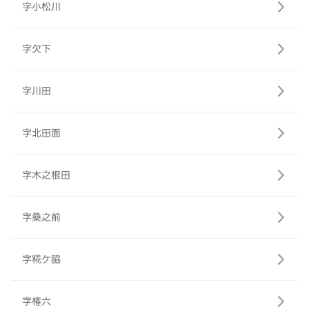
字小松川
字欠下
字川田
字北田面
字木之根田
字桑之前
字糀ケ脇
字権六