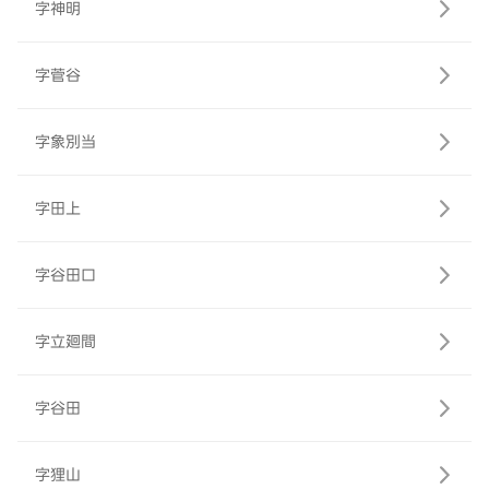
字神明
字菅谷
字象別当
字田上
字谷田口
字立廻間
字谷田
字狸山