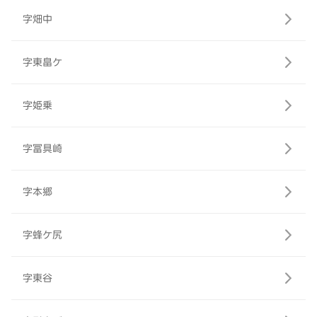
字畑中
字東畠ケ
字姫乗
字冨具崎
字本郷
字蜂ケ尻
字東谷