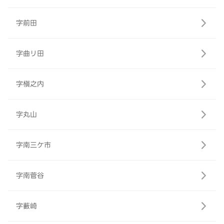
字前田
字曲リ田
字槇之内
字丸山
字南三ケ市
字南菅谷
字藪崎