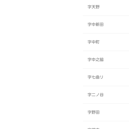
字天野
字中新田
字中町
字中之脇
字七曲リ
字二ノ谷
字野田