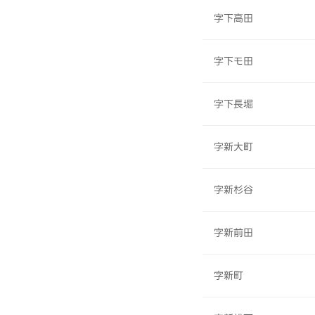
字下高田
字下モ田
字下長堀
字新大町
字新杉谷
字新前田
字新町