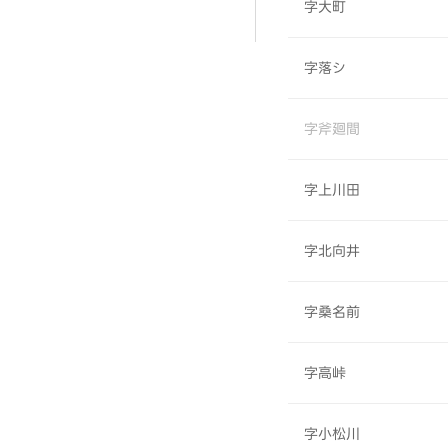
字大町
字落シ
字斧廻間
字上川田
字北向井
字桑名前
字高峠
字小松川