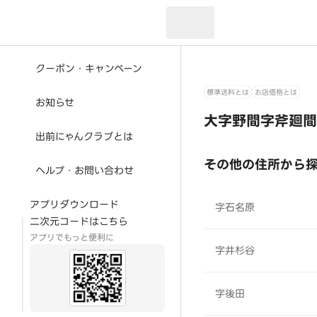
現在のお届け先：
クーポン・キャンペーン
標準送料とは
お店価格とは
お知らせ
大字野間字斧廻間
出前にゃんクラブとは
その他の住所から
ヘルプ・お問い合わせ
アプリダウンロード
字石名原
二次元コードはこちら
アプリでもっと便利に
字井杉谷
字後田