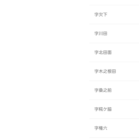
字欠下
字川田
字北田面
字木之根田
字桑之前
字糀ケ脇
字権六