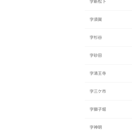
字新松下
字須賀
字杉谷
字砂田
字清王寺
字三ケ市
字獅子堀
字神明