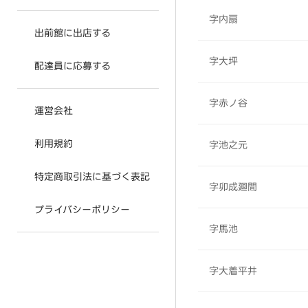
字内扇
出前館に出店する
字大坪
配達員に応募する
字赤ノ谷
運営会社
利用規約
字池之元
特定商取引法に基づく表記
字卯成廻間
プライバシーポリシー
字馬池
字大着平井