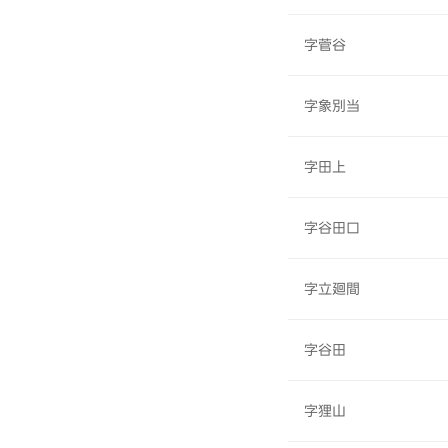
字菅谷
字象別当
字田上
字谷田口
字立廻間
字谷田
字狸山