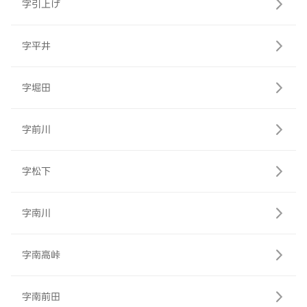
字引上げ
字平井
字堀田
字前川
字松下
字南川
字南高峠
字南前田