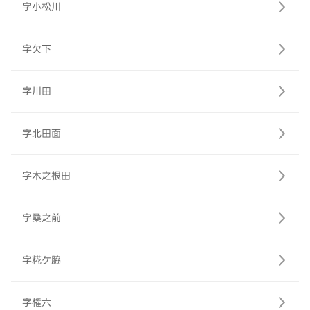
字小松川
字欠下
字川田
字北田面
字木之根田
字桑之前
字糀ケ脇
字権六