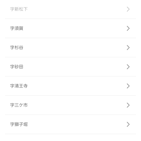
字新松下
字須賀
字杉谷
字砂田
字清王寺
字三ケ市
字獅子堀