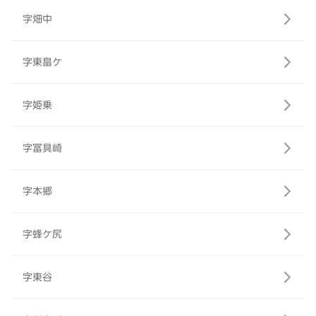
字畑中
字東畠ケ
字姫乗
字冨具崎
字本郷
字蜂ケ尻
字東谷