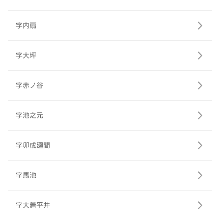
字内扇
字大坪
字赤ノ谷
字池之元
字卯成廻間
字馬池
字大着平井