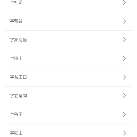
字神明
字菅谷
字象別当
字田上
字谷田口
字立廻間
字谷田
字狸山