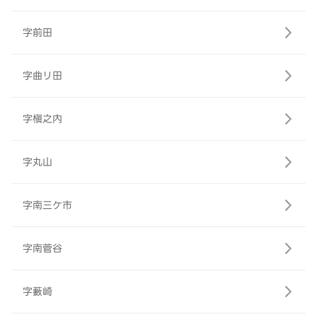
字前田
字曲リ田
字槇之内
字丸山
字南三ケ市
字南菅谷
字藪崎