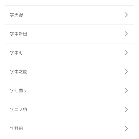
字天野
字中新田
字中町
字中之脇
字七曲リ
字二ノ谷
字野田