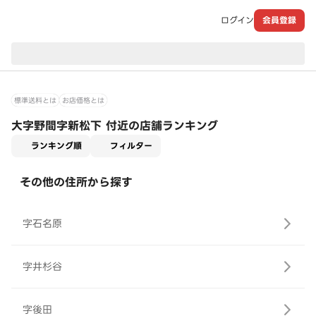
ログイン
会員登録
現在のお届け先：
標準送料とは
お店価格とは
大字野間字新松下 付近の店舗ランキング
適用なし
ランキング順
フィルター
その他の住所から探す
字石名原
字井杉谷
字後田