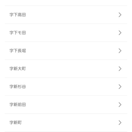
字下高田
字下モ田
字下長堀
字新大町
字新杉谷
字新前田
字新町