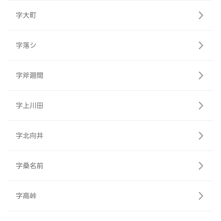
字大町
字落シ
字斧廻間
字上川田
字北向井
字桑名前
字高峠