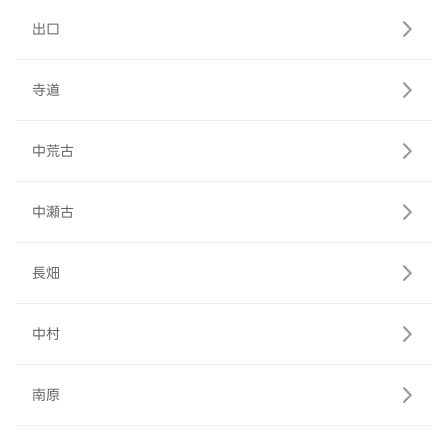
出口
寺道
中荒古
中瀬古
長畑
中村
南原