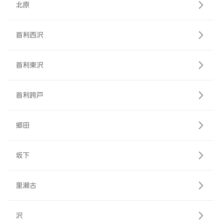
北原
首利西沢
首利東沢
首利跨戸
郷田
坂下
里瀬古
沢