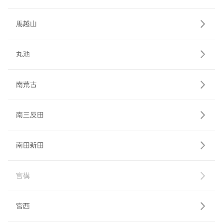
馬越山
丸池
南荒古
南三反田
南田新田
宮構
宮西