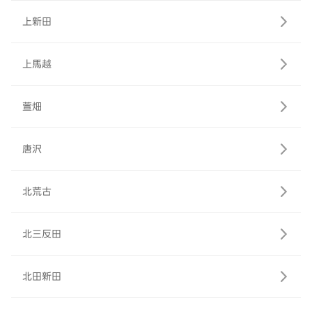
上新田
上馬越
萱畑
唐沢
北荒古
北三反田
北田新田