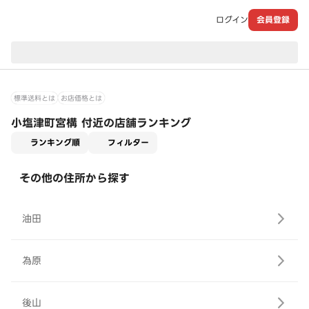
ログイン
会員登録
現在のお届け先：
標準送料とは
お店価格とは
小塩津町宮構 付近の店舗ランキング
適用なし
ランキング順
フィルター
その他の住所から探す
油田
為原
後山