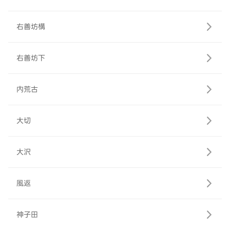
右善坊構
右善坊下
内荒古
大切
大沢
風返
神子田