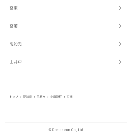
宮東
宮前
明船先
山井戸
トップ
愛知県
田原市
小塩津町
宮構
© Demae-can Co., Ltd.