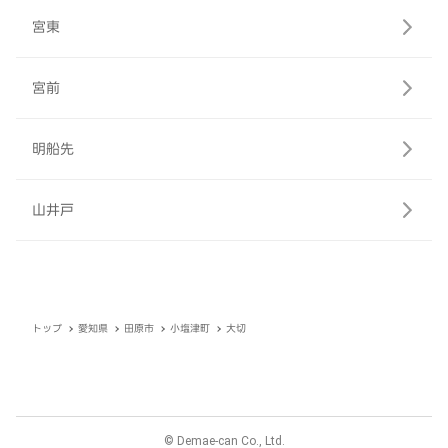
宮東
宮前
明船先
山井戸
トップ
愛知県
田原市
小塩津町
大切
© Demae-can Co., Ltd.