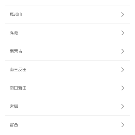
馬越山
丸池
南荒古
南三反田
南田新田
宮構
宮西