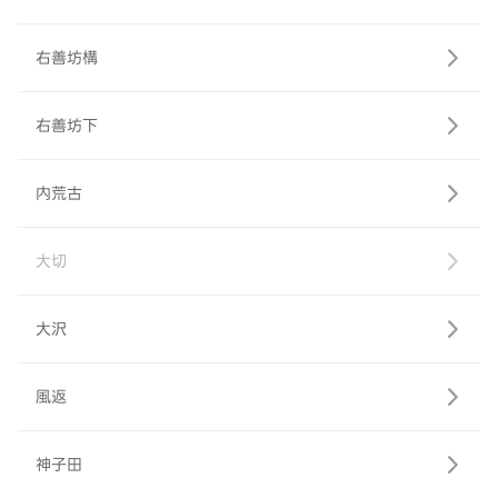
右善坊構
右善坊下
内荒古
大切
大沢
風返
神子田