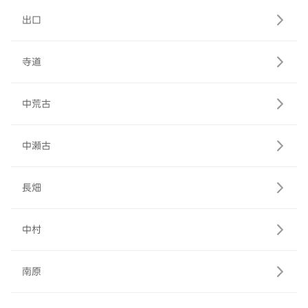
出口
寺道
中荒古
中瀬古
長畑
中村
南原