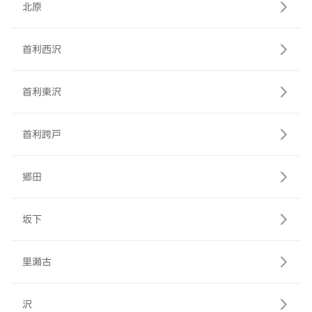
北原
首利西沢
首利東沢
首利跨戸
郷田
坂下
里瀬古
沢