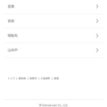
宮東
宮前
明船先
山井戸
トップ
愛知県
田原市
小塩津町
長畑
© Demae-can Co., Ltd.