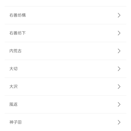
右善坊構
右善坊下
内荒古
大切
大沢
風返
神子田