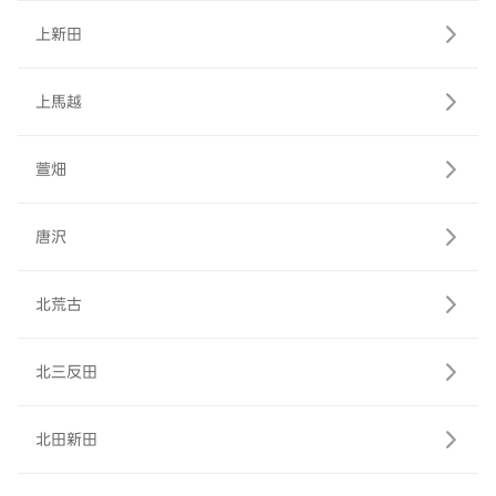
上新田
上馬越
萱畑
唐沢
北荒古
北三反田
北田新田