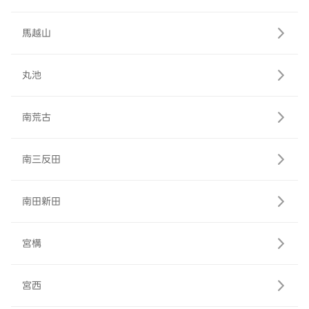
馬越山
丸池
南荒古
南三反田
南田新田
宮構
宮西