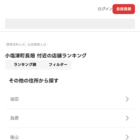
ログイン
会員登録
現在のお届け先：
標準送料とは
お店価格とは
小塩津町長畑 付近の店舗ランキング
適用なし
ランキング順
フィルター
その他の住所から探す
油田
為原
後山