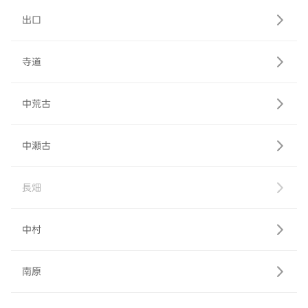
出口
寺道
中荒古
中瀬古
長畑
中村
南原