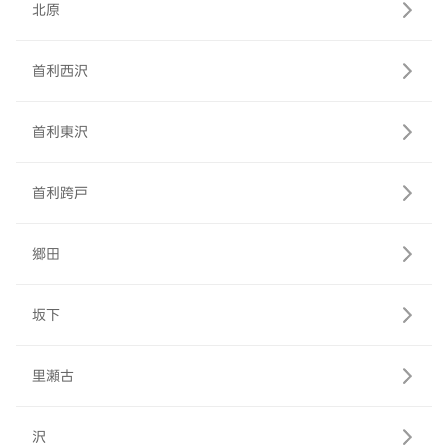
北原
首利西沢
首利東沢
首利跨戸
郷田
坂下
里瀬古
沢