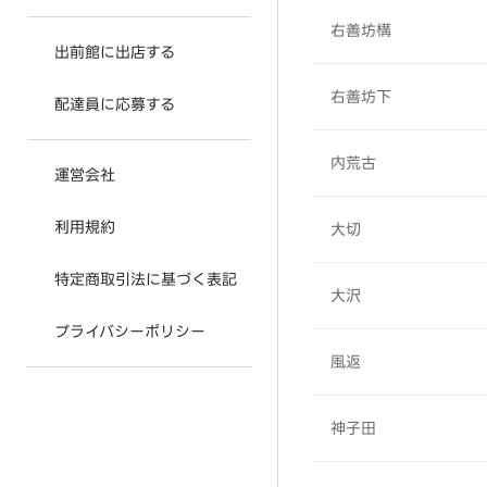
右善坊構
出前館に出店する
右善坊下
配達員に応募する
内荒古
運営会社
利用規約
大切
特定商取引法に基づく表記
大沢
プライバシーポリシー
風返
神子田