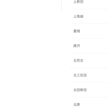
上新田
上馬越
萱畑
唐沢
北荒古
北三反田
北田新田
北原