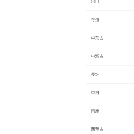
出口
寺道
中荒古
中瀬古
長畑
中村
南原
西荒古