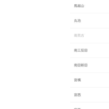
馬越山
丸池
南荒古
南三反田
南田新田
宮構
宮西