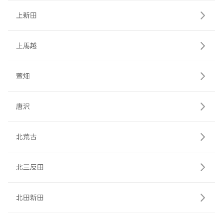
上新田
上馬越
萱畑
唐沢
北荒古
北三反田
北田新田