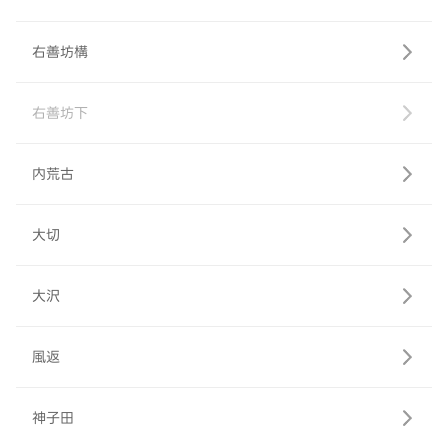
右善坊構
右善坊下
内荒古
大切
大沢
風返
神子田