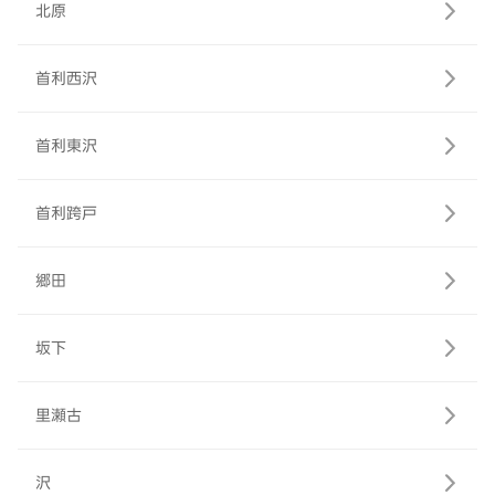
北原
首利西沢
首利東沢
首利跨戸
郷田
坂下
里瀬古
沢