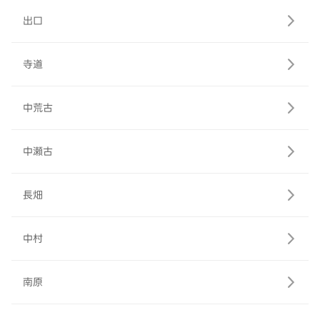
出口
寺道
中荒古
中瀬古
長畑
中村
南原