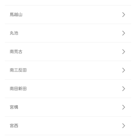
馬越山
丸池
南荒古
南三反田
南田新田
宮構
宮西