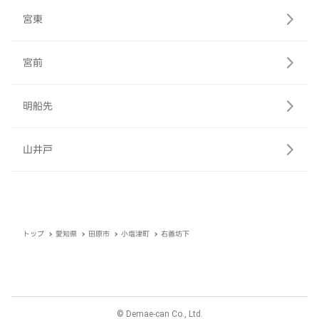
宮東
宮前
明船先
山井戸
トップ
愛知県
田原市
小塩津町
右善坊下
© Demae-can Co., Ltd.