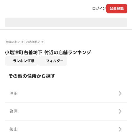
ログイン
会員登録
現在のお届け先：
標準送料とは
お店価格とは
小塩津町右善坊下 付近の店舗ランキング
適用なし
ランキング順
フィルター
その他の住所から探す
油田
為原
後山