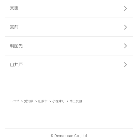
宮東
宮前
明船先
山井戸
トップ
愛知県
田原市
小塩津町
南三反田
© Demae-can Co., Ltd.