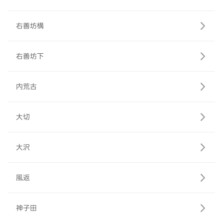
右善坊構
右善坊下
内荒古
大切
大沢
風返
神子田