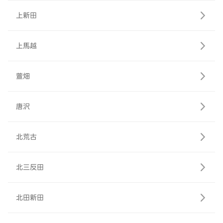
上新田
上馬越
萱畑
唐沢
北荒古
北三反田
北田新田