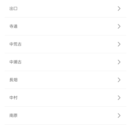
出口
寺道
中荒古
中瀬古
長畑
中村
南原