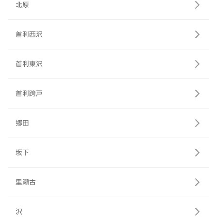
北原
首利西沢
首利東沢
首利跨戸
郷田
坂下
里瀬古
沢