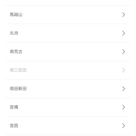
馬越山
丸池
南荒古
南三反田
南田新田
宮構
宮西