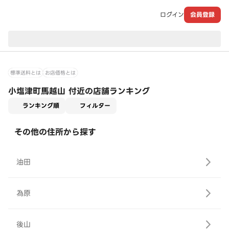
ログイン
会員登録
現在のお届け先：
標準送料とは
お店価格とは
小塩津町馬越山 付近の店舗ランキング
適用なし
ランキング順
フィルター
その他の住所から探す
油田
為原
後山