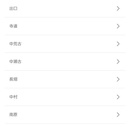
出口
寺道
中荒古
中瀬古
長畑
中村
南原