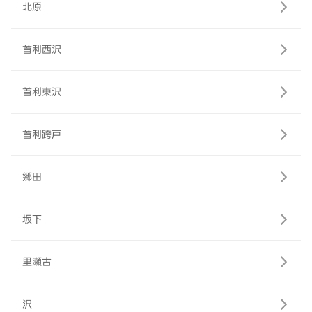
北原
首利西沢
首利東沢
首利跨戸
郷田
坂下
里瀬古
沢