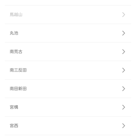
馬越山
丸池
南荒古
南三反田
南田新田
宮構
宮西