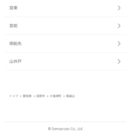
宮東
宮前
明船先
山井戸
トップ
愛知県
田原市
小塩津町
馬越山
© Demae-can Co., Ltd.