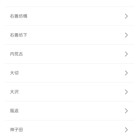
右善坊構
右善坊下
内荒古
大切
大沢
風返
神子田