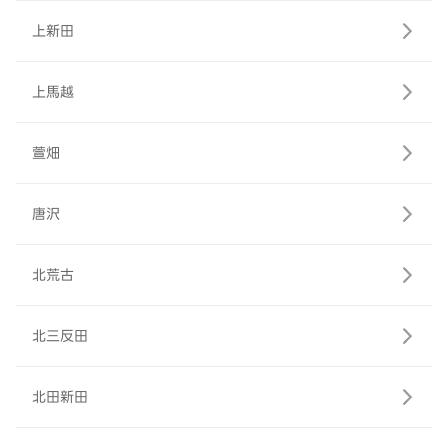
上新田
上馬越
萱畑
唐沢
北荒古
北三反田
北田新田