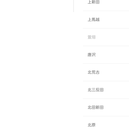
上新田
上馬越
萱畑
唐沢
北荒古
北三反田
北田新田
北原