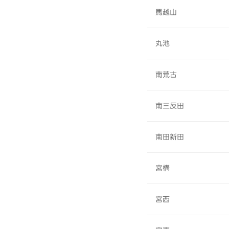
馬越山
丸池
南荒古
南三反田
南田新田
宮構
宮西