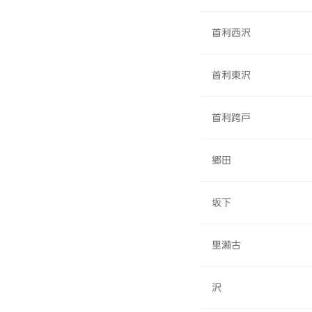
首利西沢
首利東沢
首利跨戸
郷田
坂下
里瀬古
沢