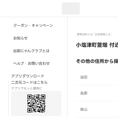
現在のお届け先：
クーポン・キャンペーン
標準送料とは
お店価格とは
お知らせ
小塩津町萱畑 付
出前にゃんクラブとは
その他の住所から
ヘルプ・お問い合わせ
アプリダウンロード
油田
二次元コードはこちら
アプリでもっと便利に
為原
後山