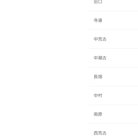
出口
寺道
中荒古
中瀬古
長畑
中村
南原
西荒古