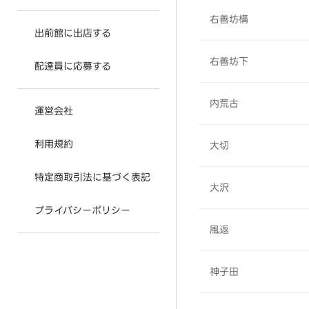
右善坊構
出前館に出店する
右善坊下
配達員に応募する
内荒古
運営会社
利用規約
大切
特定商取引法に基づく表記
大沢
プライバシーポリシー
風返
神子田