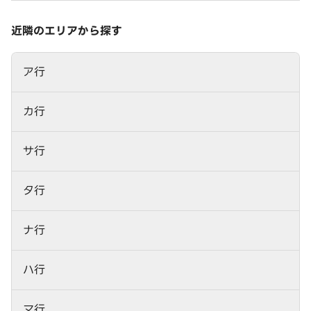
近隣のエリアから探す
ア行
カ行
サ行
タ行
ナ行
ハ行
マ行