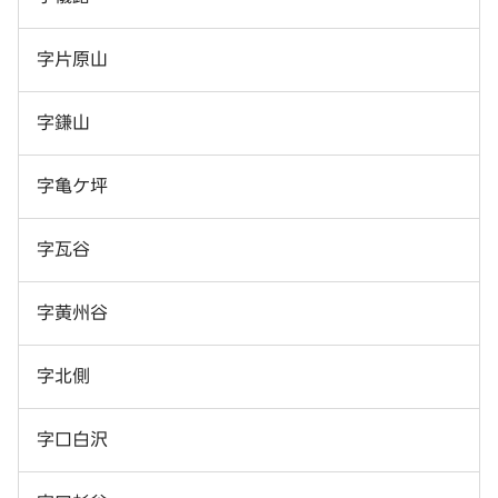
字片原山
字鎌山
字亀ケ坪
字瓦谷
字黄州谷
字北側
字口白沢