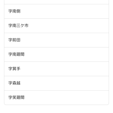
字南側
字南三ケ市
字前田
字南廻間
字箕手
字森越
字笑廻間