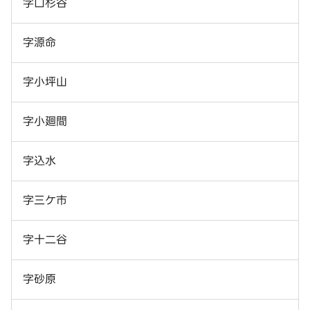
字口杉谷
字源命
字小坪山
字小廻間
字込水
字三ケ市
字十二谷
字砂原