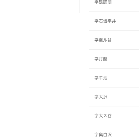
字足廻間
字石坂平井
字至ル谷
字打越
字午池
字大沢
字大ス谷
字奥白沢