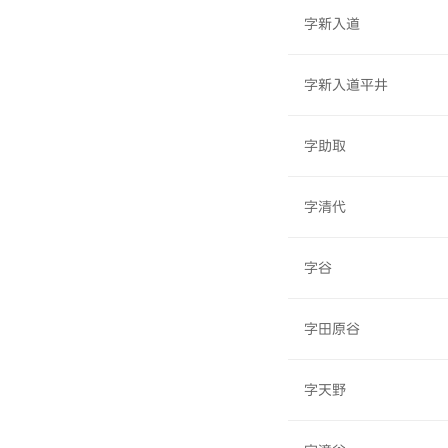
字新入道
字新入道平井
字助取
字清代
字谷
字田原谷
字天野