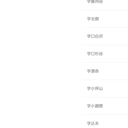
字黄州谷
字北側
字口白沢
字口杉谷
字源命
字小坪山
字小廻間
字込水