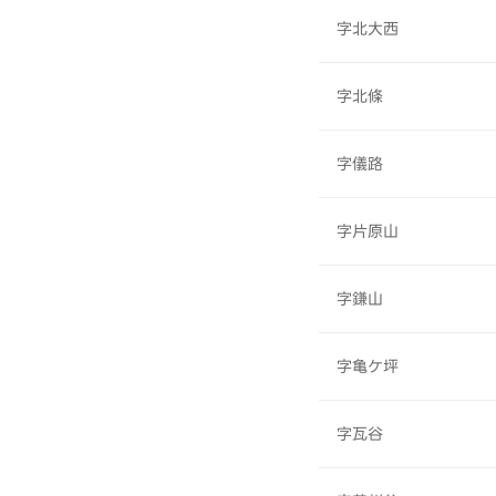
字北大西
字北條
字儀路
字片原山
字鎌山
字亀ケ坪
字瓦谷