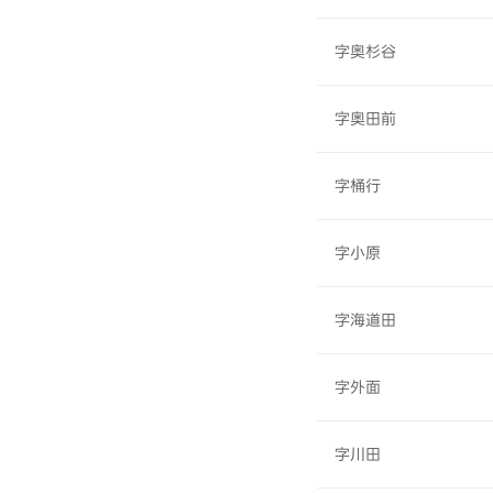
字奥杉谷
字奥田前
字桶行
字小原
字海道田
字外面
字川田