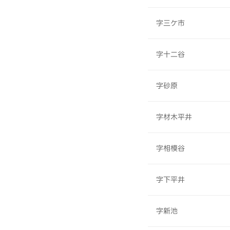
字三ケ市
字十二谷
字砂原
字材木平井
字相模谷
字下平井
字新池