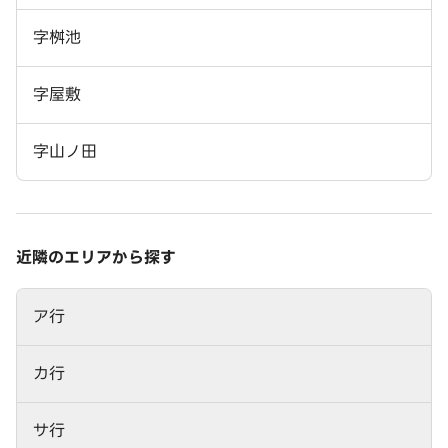
字桝池
字屋敷
字山ノ田
近隣のエリアから探す
ア行
カ行
サ行