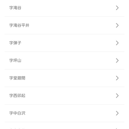
字滝谷
字滝谷平井
字弾子
字坪山
字堂廻間
字西卯起
字中白沢