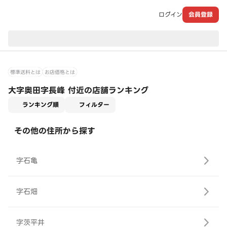
ログイン
会員登録
現在のお届け先：
標準送料とは
お店価格とは
大字奥田字長峰 付近の店舗ランキング
適用なし
ランキング順
フィルター
その他の住所から探す
字石亀
字石畑
字茨平井