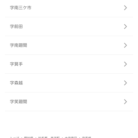
字南三ケ市
字前田
字南廻間
字箕手
字森越
字笑廻間