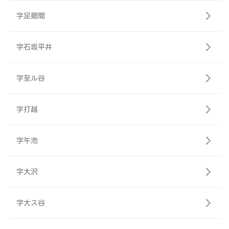
字足廻間
字石坂平井
字至ル谷
字打越
字午池
字大沢
字大ス谷