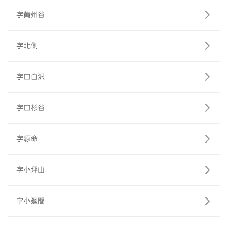
字黄州谷
字北側
字口白沢
字口杉谷
字源命
字小坪山
字小廻間