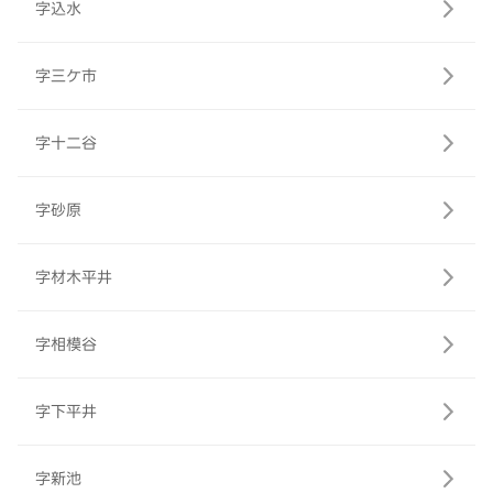
字込水
字三ケ市
字十二谷
字砂原
字材木平井
字相模谷
字下平井
字新池