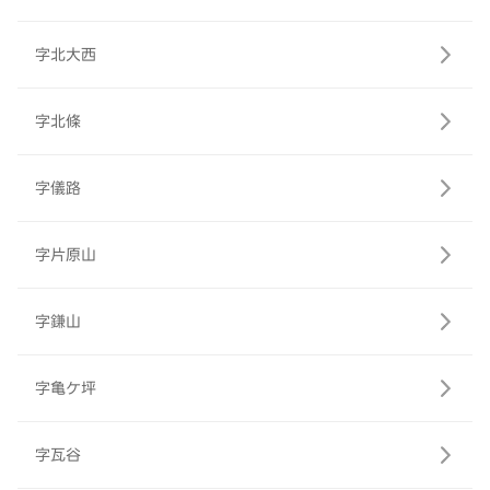
字北大西
字北條
字儀路
字片原山
字鎌山
字亀ケ坪
字瓦谷