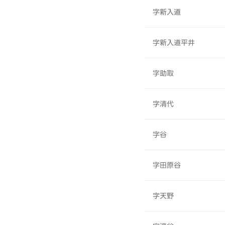
字新入道
字新入道平井
字助取
字清代
字谷
字田原谷
字天野