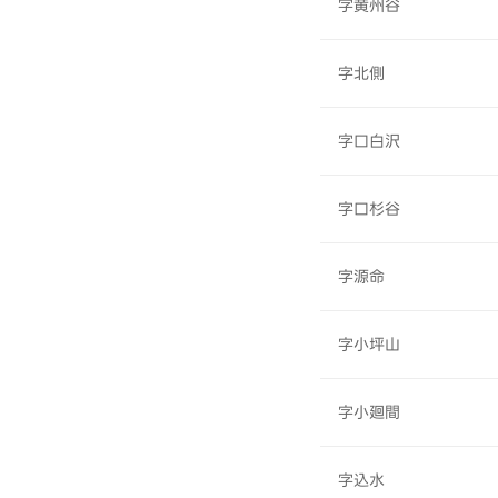
字黄州谷
字北側
字口白沢
字口杉谷
字源命
字小坪山
字小廻間
字込水