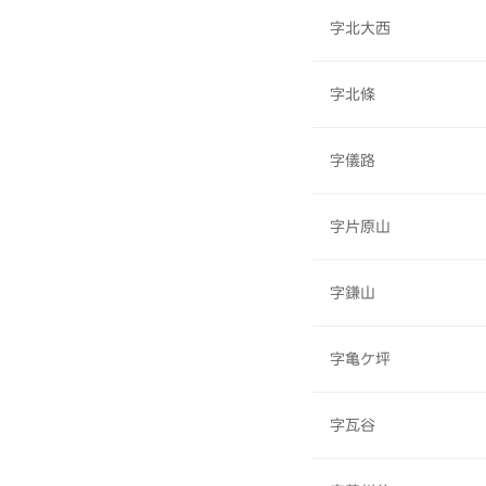
字北大西
字北條
字儀路
字片原山
字鎌山
字亀ケ坪
字瓦谷