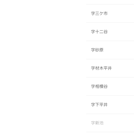
字三ケ市
字十二谷
字砂原
字材木平井
字相模谷
字下平井
字新池