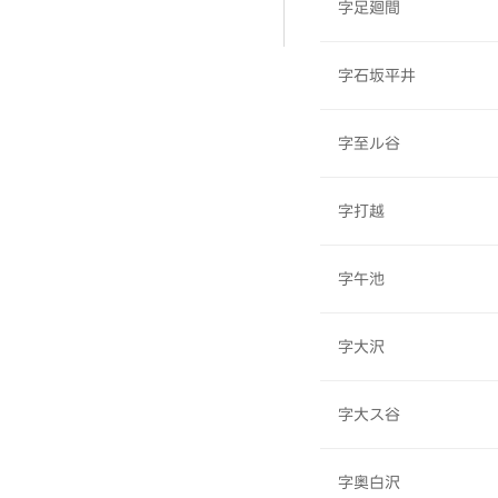
字足廻間
字石坂平井
字至ル谷
字打越
字午池
字大沢
字大ス谷
字奥白沢