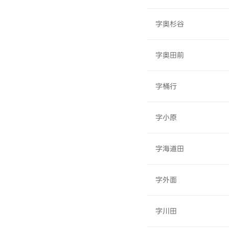
字奥杉谷
字奥田前
字桶行
字小原
字海道田
字外面
字川田