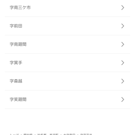
字南三ケ市
字前田
字南廻間
字箕手
字森越
字笑廻間