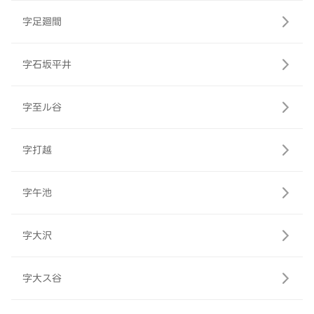
字足廻間
字石坂平井
字至ル谷
字打越
字午池
字大沢
字大ス谷