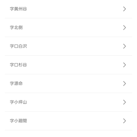
字黄州谷
字北側
字口白沢
字口杉谷
字源命
字小坪山
字小廻間