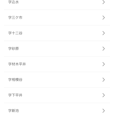
字込水
字三ケ市
字十二谷
字砂原
字材木平井
字相模谷
字下平井
字新池