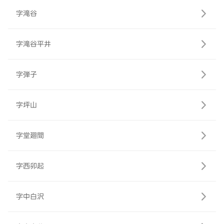
字滝谷
字滝谷平井
字弾子
字坪山
字堂廻間
字西卯起
字中白沢