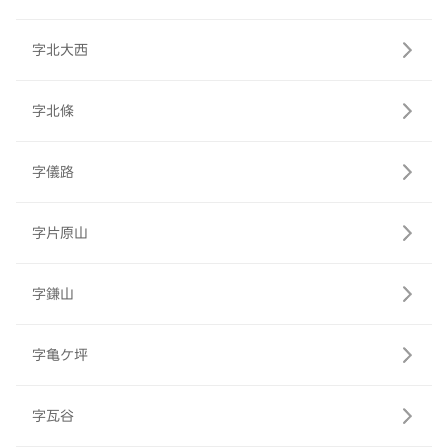
字北大西
字北條
字儀路
字片原山
字鎌山
字亀ケ坪
字瓦谷