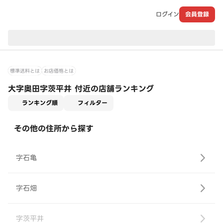
ログイン
会員登録
現在のお届け先：
標準送料とは
お店価格とは
大字奥田字茨平井 付近の店舗ランキング
適用なし
ランキング順
フィルター
その他の住所から探す
字石亀
字石畑
字茨平井