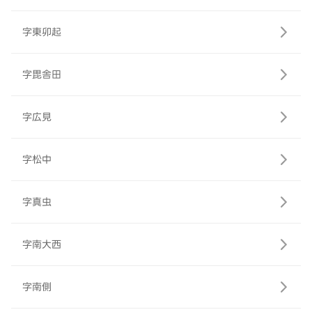
字東卯起
字毘舎田
字広見
字松中
字真虫
字南大西
字南側