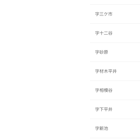
字三ケ市
字十二谷
字砂原
字材木平井
字相模谷
字下平井
字新池