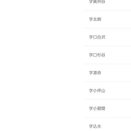
字黄州谷
字北側
字口白沢
字口杉谷
字源命
字小坪山
字小廻間
字込水