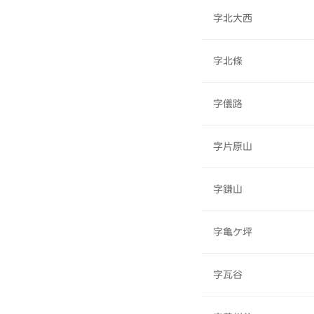
字北大西
字北條
字儀路
字片原山
字鎌山
字亀ケ坪
字瓦谷