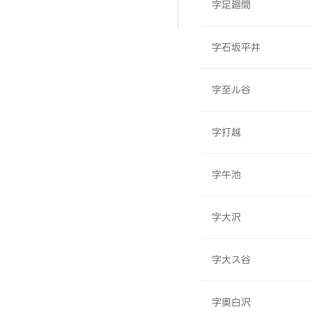
字足廻間
字石坂平井
字至ル谷
字打越
字午池
字大沢
字大ス谷
字奥白沢