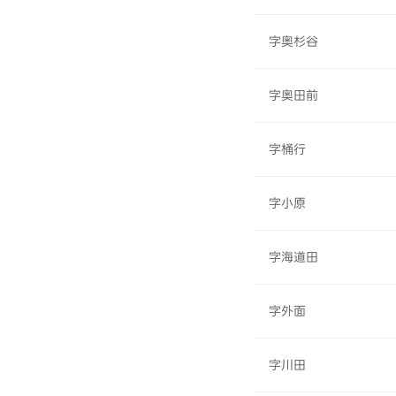
字奥杉谷
字奥田前
字桶行
字小原
字海道田
字外面
字川田