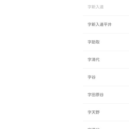
字新入道
字新入道平井
字助取
字清代
字谷
字田原谷
字天野