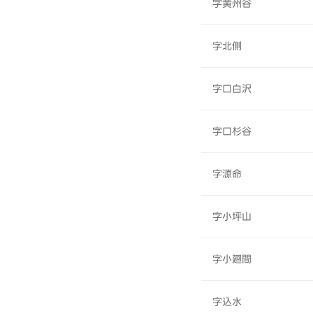
字黄州谷
字北側
字口白沢
字口杉谷
字源命
字小坪山
字小廻間
字込水