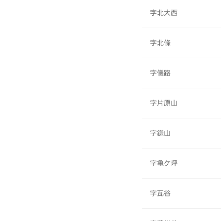
字北大西
字北條
字儀路
字片原山
字鎌山
字亀ケ坪
字瓦谷