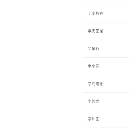
字奥杉谷
字奥田前
字桶行
字小原
字海道田
字外面
字川田