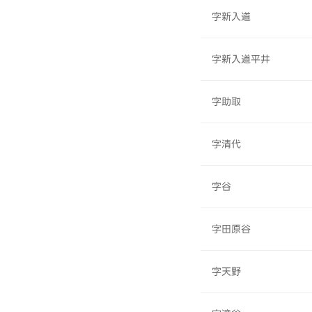
字新入道
字新入道平井
字助取
字清代
字谷
字田原谷
字天野