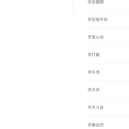
字足廻間
字石坂平井
字至ル谷
字打越
字午池
字大沢
字大ス谷
字奥白沢