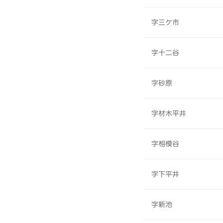
字三ケ市
字十二谷
字砂原
字材木平井
字相模谷
字下平井
字新池