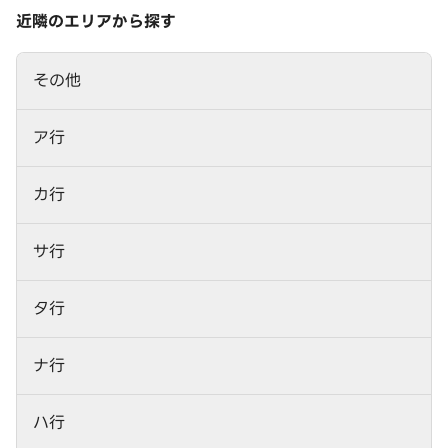
近隣のエリアから探す
その他
ア行
カ行
サ行
タ行
ナ行
ハ行