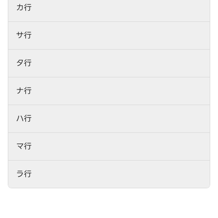
カ行
サ行
タ行
ナ行
ハ行
マ行
ラ行