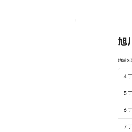
旭
地域を
４
５
６
７