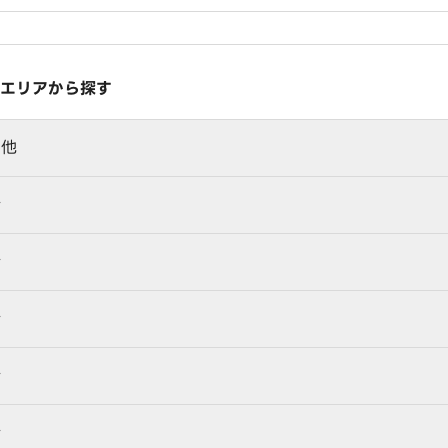
エリアから探す
の他
行
行
行
行
行