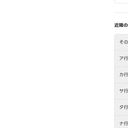
近隣の
そ
ア
カ
サ
タ
ナ