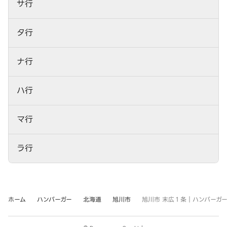
サ行
タ行
ナ行
ハ行
マ行
ラ行
ホーム
ハンバーガー
北海道
旭川市
旭川市 末広１条｜ハンバーガ