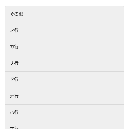
その他
ア行
カ行
サ行
タ行
ナ行
ハ行
マ行