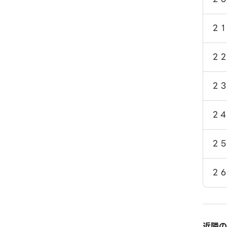
２
２
２
２
２
２
近隣の