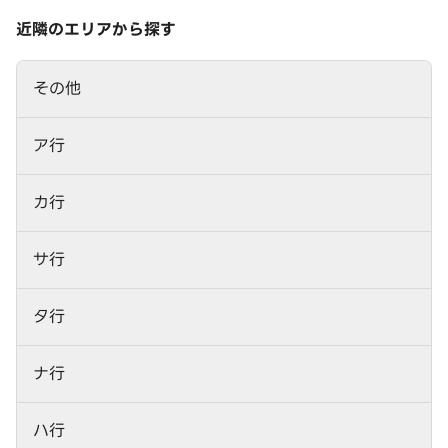
近隣のエリアから探す
その他
ア行
カ行
サ行
タ行
ナ行
ハ行