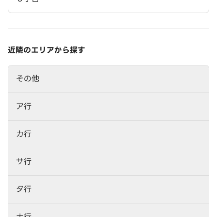
近隣のエリアから探す
その他
ア行
カ行
サ行
タ行
ナ行