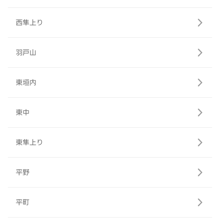
西隼上り
羽戸山
東垣内
東中
東隼上り
平野
平町