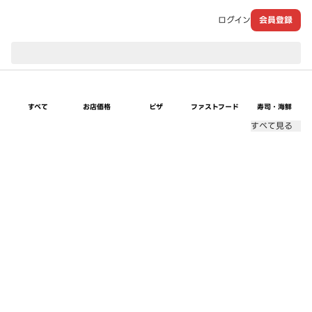
ログイン
会員登録
現在のお届け先：
すべて
お店価格
ピザ
ファストフード
寿司・海鮮
すべて見る