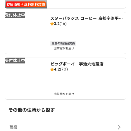
お店価格＋送料無料対象
受付休止中
スターバックス コーヒー 京都宇治平等
3.2
(16)
院表参道店
真夏の新商品発売
出前館がお届け
受付休止中
ビッグボーイ 宇治六地蔵店
4.2
(70)
出前館がお届け
その他の住所から探す
荒槇