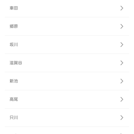
車田
郷原
坂川
滋賀谷
新池
高尾
只川