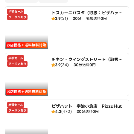
半額セール
トスカーニパスタ（取扱：ピザハット
クーポンあり
宇治小倉店）
3.9
(21)
30分
名店
送料
0円
お店価格＋送料無料対象
半額セール
チキン・ウイングストリート（取扱：
クーポンあり
3.9
(34)
30分
送料
0円
ピザハット宇治小倉店）
お店価格＋送料無料対象
半額セール
ピザハット 宇治小倉店 PizzaHut
クーポンあり
4.3
(470)
30分
送料
0円