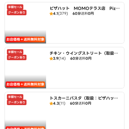
半額セール
ピザハット MOMOテラス店 Pizza
クーポンあり
4.1
(379)
60分
送料
0円
Hut
お店価格＋送料無料対象
半額セール
チキン・ウイングストリート（取扱：
クーポンあり
3.9
(14)
60分
送料
0円
ピザハットMOMOテラス店）
お店価格＋送料無料対象
半額セール
トスカーニパスタ（取扱：ピザハット
クーポンあり
4.3
(11)
60分
送料
0円
MOMOテラス店）