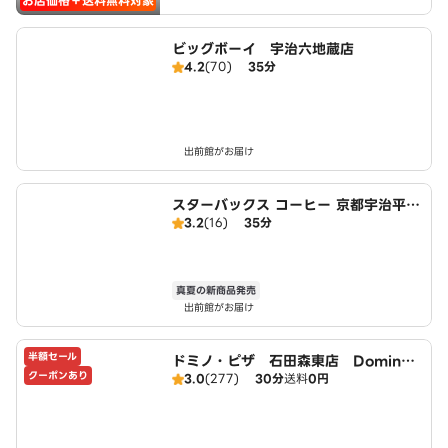
お店価格＋送料無料対象
ビッグボーイ 宇治六地蔵店
4.2
(70)
35分
出前館がお届け
スターバックス コーヒー 京都宇治平等
3.2
(16)
35分
院表参道店
真夏の新商品発売
出前館がお届け
半額セール
ドミノ・ピザ 石田森東店 Domin
クーポンあり
3.0
(277)
30分
送料
0円
o's