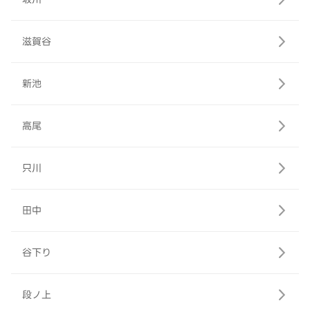
滋賀谷
新池
高尾
只川
田中
谷下り
段ノ上