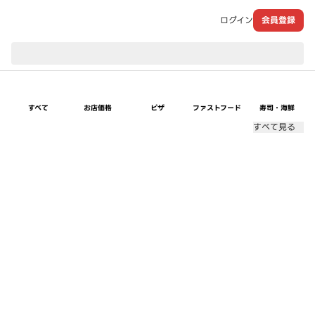
ログイン
会員登録
現在のお届け先：
すべて
お店価格
ピザ
ファストフード
寿司・海鮮
すべて見る