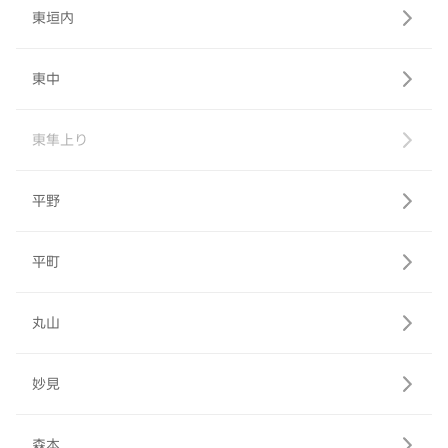
東垣内
東中
東隼上り
平野
平町
丸山
妙見
森本