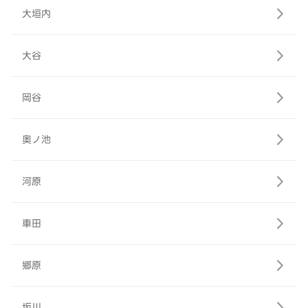
大垣内
大谷
岡谷
奥ノ池
河原
車田
郷原
坂川