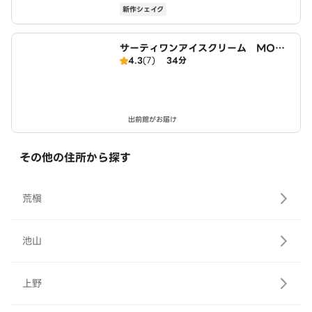
新作シェイク
サーティワンアイスクリーム MOM
4.3
(7)
34分
Oテラス店
出前館がお届け
その他の住所から探す
荒槇
池山
上野