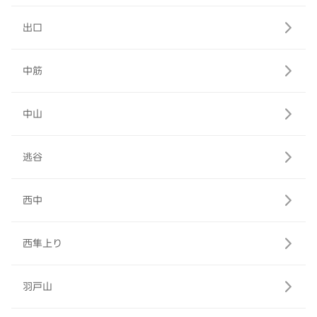
出口
中筋
中山
逃谷
西中
西隼上り
羽戸山