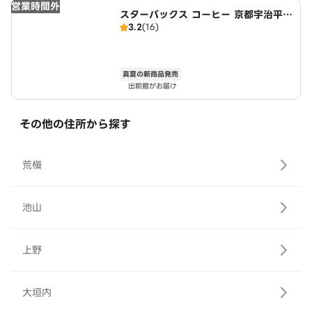
営業時間外
スターバックス コーヒー 京都宇治平等
3.2
(16)
院表参道店
真夏の新商品発売
出前館がお届け
その他の住所から探す
荒槇
池山
上野
大垣内