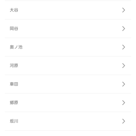
大谷
岡谷
奥ノ池
河原
車田
郷原
坂川