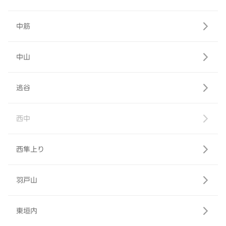
中筋
中山
逃谷
西中
西隼上り
羽戸山
東垣内