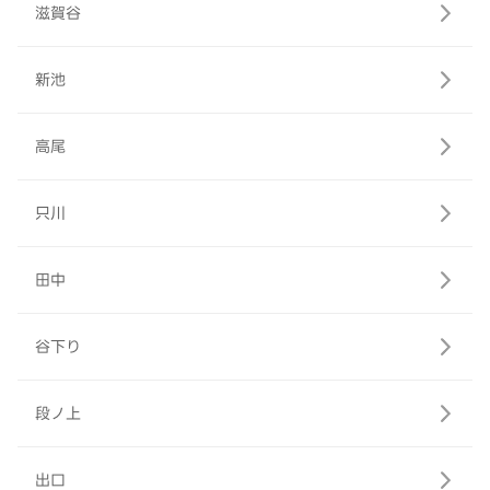
滋賀谷
新池
高尾
只川
田中
谷下り
段ノ上
出口