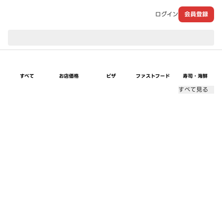
ログイン
会員登録
現在のお届け先：
すべて
お店価格
ピザ
ファストフード
寿司・海鮮
すべて見る