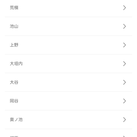
荒槇
池山
上野
大垣内
大谷
岡谷
奥ノ池