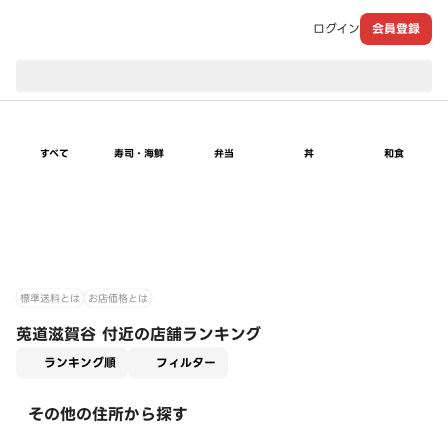
ログイン
会員登録
現在のお届け先：
すべて
寿司・海鮮
弁当
丼
和食
標準送料とは
お店価格とは
莵道滋賀谷 付近の店舗ランキング
適用なし
ランキング順
フィルター
その他の住所から探す