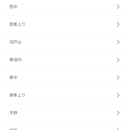
西中
西隼上り
羽戸山
東垣内
東中
東隼上り
平野