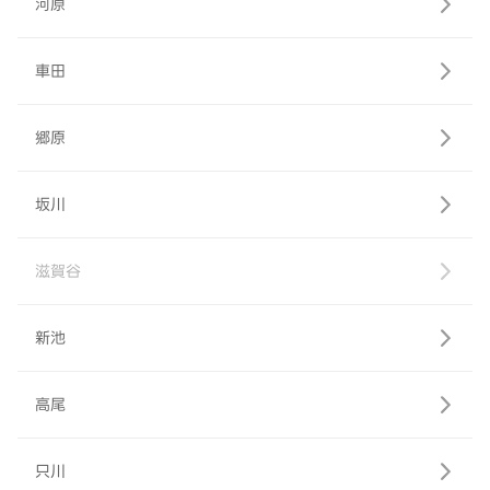
河原
車田
郷原
坂川
滋賀谷
新池
高尾
只川