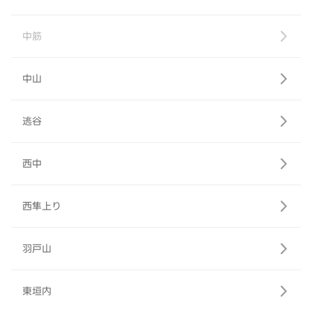
中筋
中山
逃谷
西中
西隼上り
羽戸山
東垣内