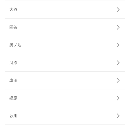
大谷
岡谷
奥ノ池
河原
車田
郷原
坂川