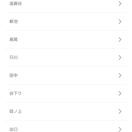
滋賀谷
新池
高尾
只川
田中
谷下り
段ノ上
出口