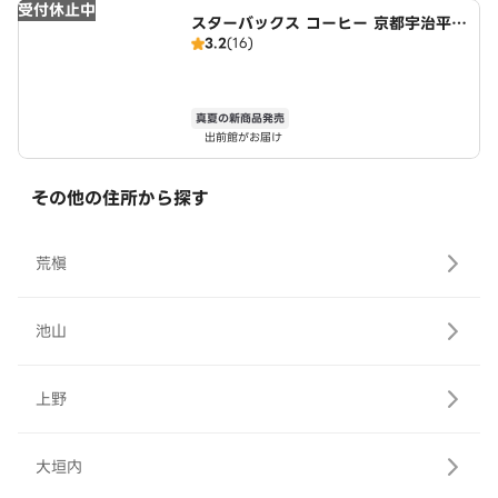
受付休止中
スターバックス コーヒー 京都宇治平等
3.2
(16)
院表参道店
真夏の新商品発売
出前館がお届け
その他の住所から探す
荒槇
池山
上野
大垣内