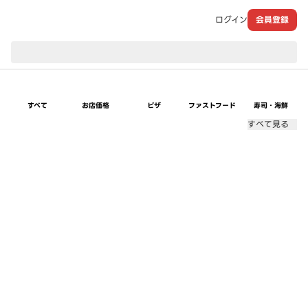
ログイン
会員登録
現在のお届け先：
すべて
お店価格
ピザ
ファストフード
寿司・海鮮
すべて見る