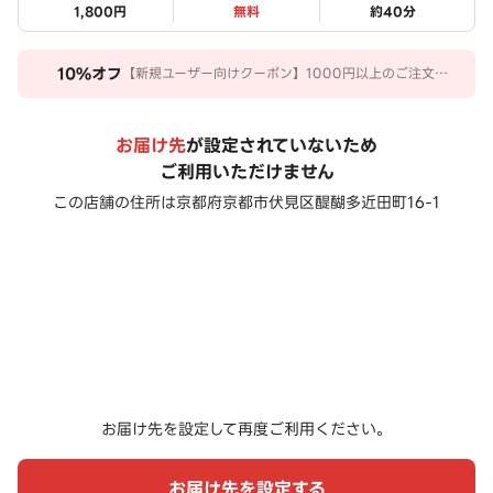
1,800円
無料
約
40
分
10%
オフ
【新規ユーザー向けクーポン】1000円以上のご注文で
10％引き！
お届け先
が設定されていないため
ご利用いただけません
この店舗の住所は
京都府京都市伏見区醍醐多近田町16-1
お届け先を設定して再度ご利用ください。
お届け先を設定する