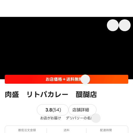
お店価格＋送料無料
肉盛 リトパカレー 醍醐店
54件のレビュー
3.8
(
54
)
店舗詳細
お店がお届け
デリバリーの名店
最低注文金額
送料
配達時間