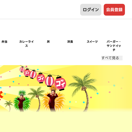
ログイン
会員登録
弁当
カレーライ
丼
洋食
スイーツ
バーガー・
ス
サンドイッ
チ
すべて見る