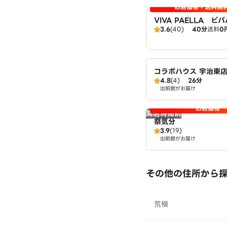
お店価格＋送料無
VIVA PAELLA 
3.6
(40)
40分
送料
0
京都宇治店
コラボハウス 宇治東
4.8
(4)
26分
出前館がお届け
お店価格
開店時間前
祭気分
3.9
(19)
出前館がお届け
その他の住所から
荒槇