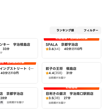
適用な
ランキング順
フィルター
お店価格＋送料無料対象
ンキー 宇治槙島店
SPALA 京都宇治店
33分
3.6
(64)
40分
送料
0円
け
価格＋送料無料対象
イングストリート（取
餃子の王将 槇島店
40分
送料
0円
4.4
(358)
31分
ット宇治小倉店）
出前館がお届け
お店価格
店 京都宇治店
目利きの銀次 宇治南口駅前店
28分
3.5
(38)
27分
発売
出前館がお届け
出前館がお届け