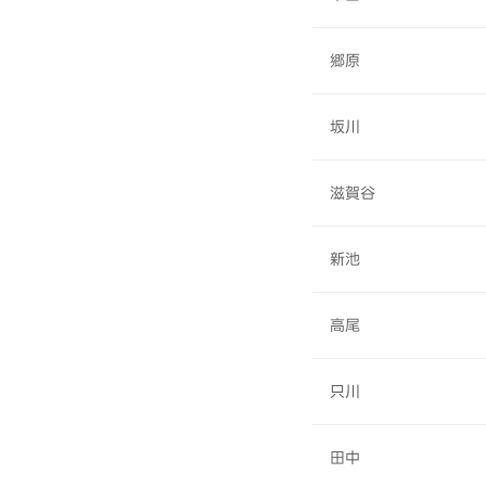
郷原
坂川
滋賀谷
新池
高尾
只川
田中