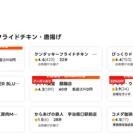
フライドチキン・唐揚げ
料対象
ケンタッキーフライドチキン 槙
びっくりド
4.4
(423)
32分
4.4
(103)
店
送料
0円
島店
出前館がお届け
出前館がお届
お店価格＋送料無料対象
お店
クーポンあり
50%OFF
ER BLUE
リトパ食堂 醍醐店
チキン・ウ
3.9
(34)
4.3
(189)
40分
名店
送料
0円
扱：ピザハ
お得なランチ
工房肉MA
からあげの鉄人 宇治南口駅前店
コメダ珈琲
1.5
(6)
28分
4.5
(17)
弁当 宇治
季節限定商品
出前館がお届け