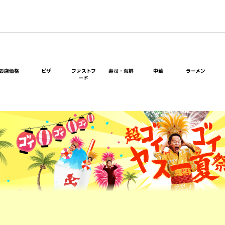
お店価格
ピザ
ファストフ
寿司・海鮮
中華
ラーメン
ード