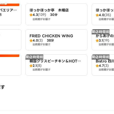
料対象
ビバパエリア
ほっかほっか亭 木幡店
ほっかほっ
円
4.3
(139)
30分
4.0
(35)
出前館がお届け
出前館がお届
開店時間前
店
FRIED CHICKEN WING
からあげの
4.0
(3)
38分
3.1
(19)
店
出前館がお届け
出前館がお届
開店時間前
開店時間前
韓国クリスピーチキン＆HOTド
Bistro 
2.1
(8)
4.7
(3)
ッグ チキンモッコパ 近鉄大久
出前館がお届け
出前館がお届
保駅前店
探す