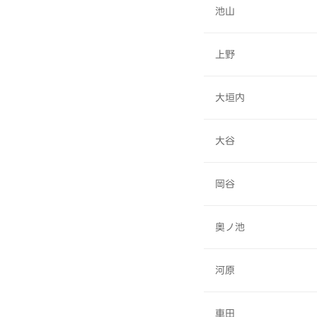
池山
上野
大垣内
大谷
岡谷
奥ノ池
河原
車田