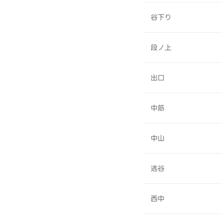
谷下り
段ノ上
出口
中筋
中山
逃谷
西中