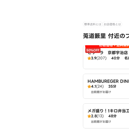
標準送料とは
お店価格とは
莵道籔里 付近の
お店価格＋送料無
50%OFF
ピザーラ 京都宇治店
3.9
(207)
40分
名
HAMBUREGER DIN
4.1
(24)
35分
PLANET
出前館がお届け
メガ盛り！1キロ弁当
2.8
(13)
48分
X！大盛りからあげお
小倉店
出前館がお届け