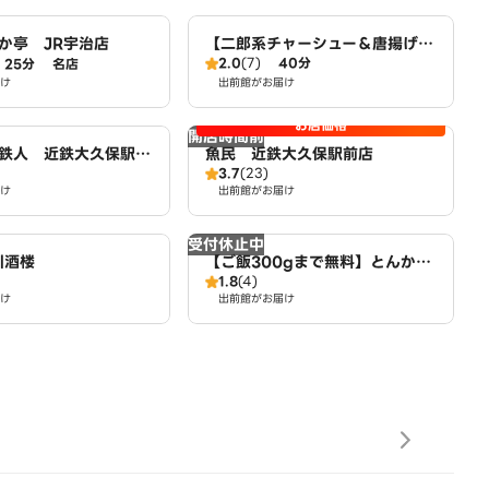
か亭 JR宇治店
【二郎系チャーシュー＆唐揚げ
2.0
(7)
40分
25分
名店
丼】豚エース 宇治小倉店
け
出前館がお届け
お店価格
開店時間前
鉄人 近鉄大久保駅前
魚民 近鉄大久保駅前店
3.7
(23)
け
出前館がお届け
受付休止中
四川酒楼
【ご飯300gまで無料】とんか
1.8
(4)
つ とん彩 近鉄小倉駅西店
け
出前館がお届け