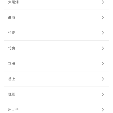
大蔵畑
高城
竹安
竹良
立田
谷上
塚廻
出ノ谷