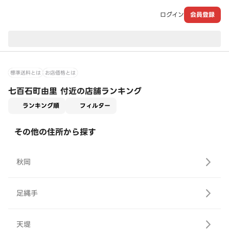
ログイン
会員登録
現在のお届け先：
標準送料とは
お店価格とは
七百石町由里 付近の店舗ランキング
適用なし
ランキング順
フィルター
その他の住所から探す
秋岡
足縄手
天堤