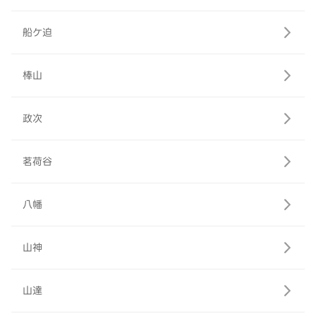
船ケ迫
棒山
政次
茗荷谷
八幡
山神
山達