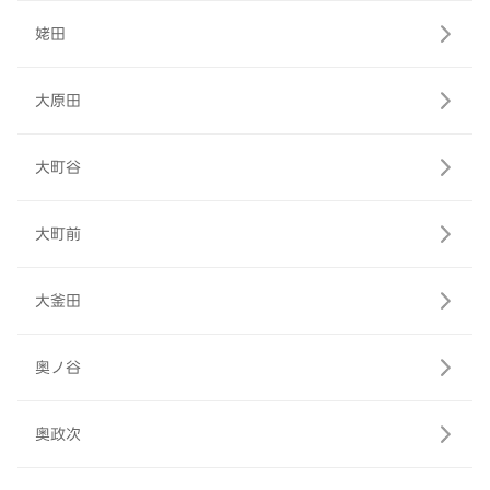
姥田
大原田
大町谷
大町前
大釜田
奥ノ谷
奥政次