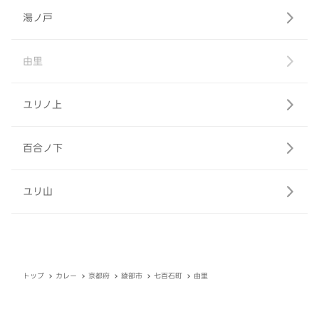
湯ノ戸
由里
ユリノ上
百合ノ下
ユリ山
トップ
カレー
京都府
綾部市
七百石町
由里