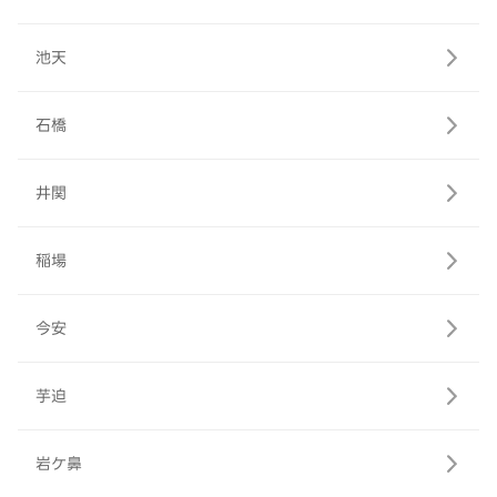
池天
石橋
井関
稲場
今安
芋迫
岩ケ鼻