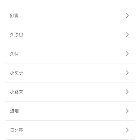
釘貫
久原谷
久保
小丈子
小路来
迫畑
笹ケ鼻