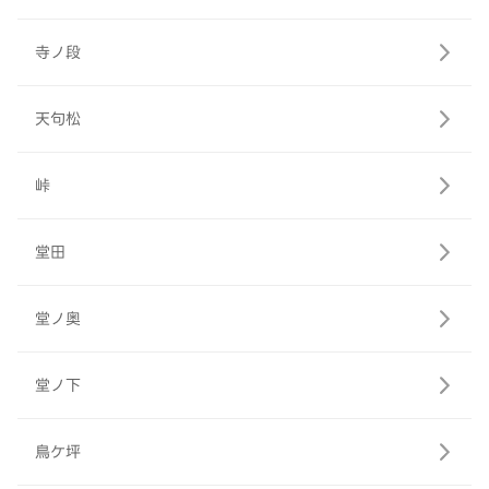
寺ノ段
天句松
峠
堂田
堂ノ奥
堂ノ下
鳥ケ坪