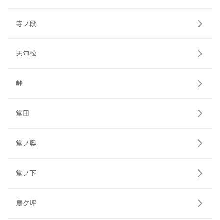
寺ノ段
天句松
峠
堂田
堂ノ奥
堂ノ下
鳥ケ坪