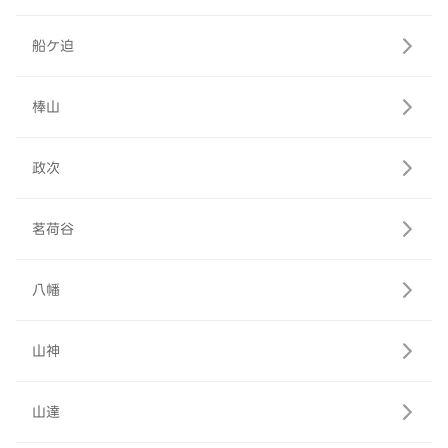
船ケ迫
棒山
政次
茗荷谷
八幡
山神
山達