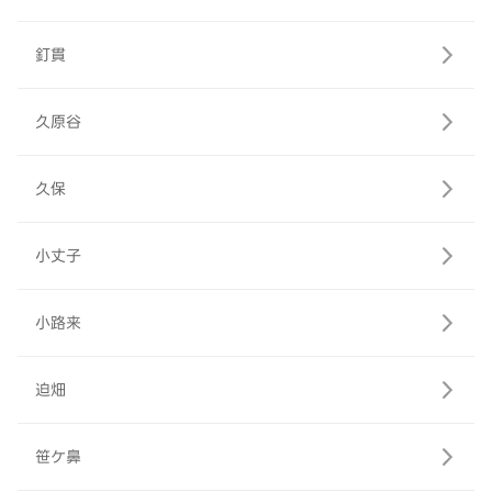
釘貫
久原谷
久保
小丈子
小路来
迫畑
笹ケ鼻