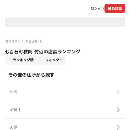
ログイン
会員登録
現在のお届け先：
標準送料とは
お店価格とは
七百石町秋岡 付近の店舗ランキング
適用なし
ランキング順
フィルター
その他の住所から探す
秋岡
足縄手
天堤