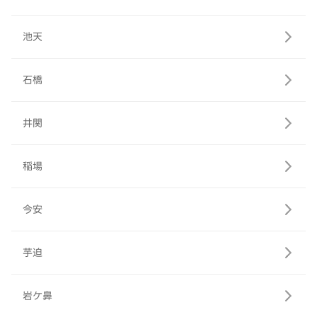
池天
石橋
井関
稲場
今安
芋迫
岩ケ鼻