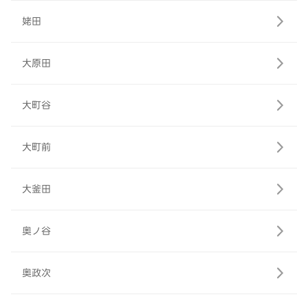
姥田
大原田
大町谷
大町前
大釜田
奥ノ谷
奥政次