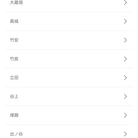
大蔵畑
高城
竹安
竹良
立田
谷上
塚廻
出ノ谷