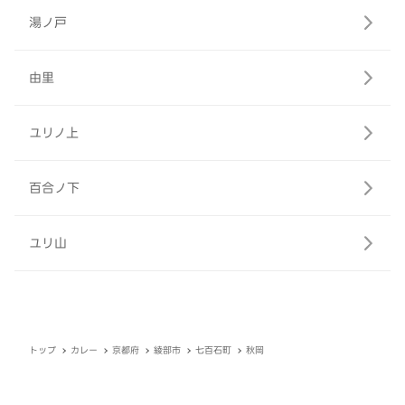
湯ノ戸
由里
ユリノ上
百合ノ下
ユリ山
トップ
カレー
京都府
綾部市
七百石町
秋岡