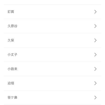
釘貫
久原谷
久保
小丈子
小路来
迫畑
笹ケ鼻