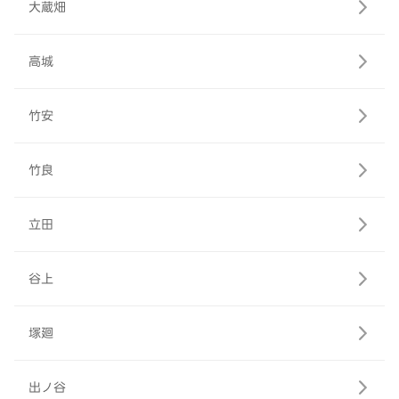
大蔵畑
高城
竹安
竹良
立田
谷上
塚廻
出ノ谷