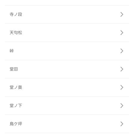
寺ノ段
天句松
峠
堂田
堂ノ奥
堂ノ下
鳥ケ坪