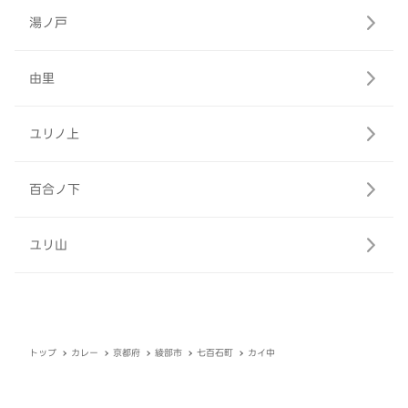
湯ノ戸
由里
ユリノ上
百合ノ下
ユリ山
トップ
カレー
京都府
綾部市
七百石町
カイ中