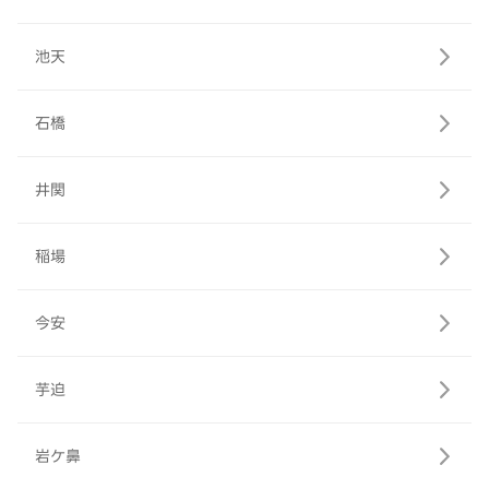
池天
石橋
井関
稲場
今安
芋迫
岩ケ鼻