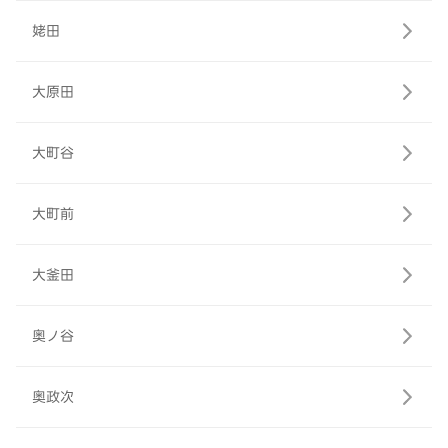
姥田
大原田
大町谷
大町前
大釜田
奥ノ谷
奥政次