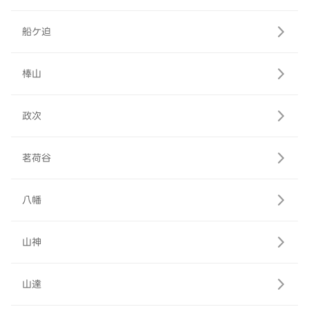
船ケ迫
棒山
政次
茗荷谷
八幡
山神
山達