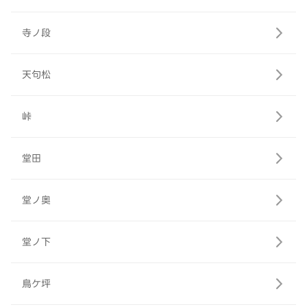
寺ノ段
天句松
峠
堂田
堂ノ奥
堂ノ下
鳥ケ坪