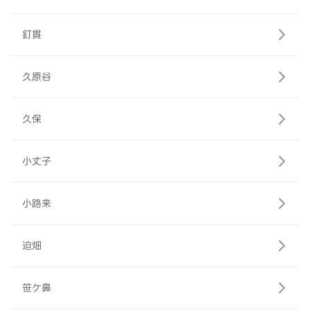
釘貫
久原谷
久保
小丈子
小路来
迫畑
笹ケ鼻