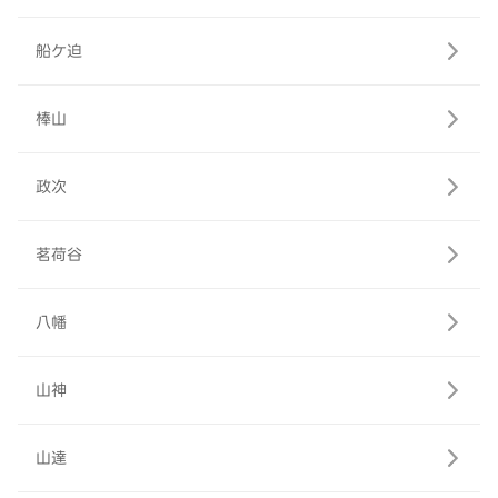
船ケ迫
棒山
政次
茗荷谷
八幡
山神
山達