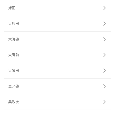
姥田
大原田
大町谷
大町前
大釜田
奥ノ谷
奥政次