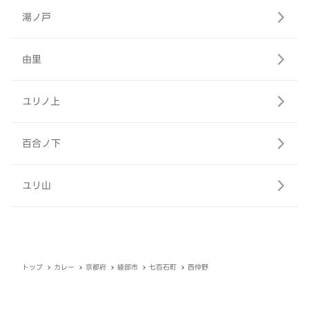
湯ノ戸
由里
ユリノ上
百合ノ下
ユリ山
トップ
カレー
京都府
綾部市
七百石町
西仲野