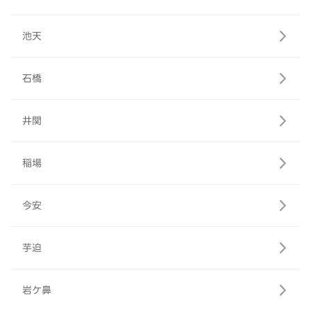
池天
石橋
井関
稲場
今安
芋迫
岩ケ鼻