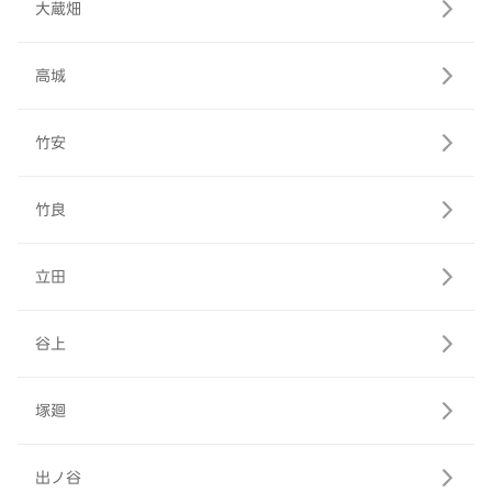
大蔵畑
高城
竹安
竹良
立田
谷上
塚廻
出ノ谷