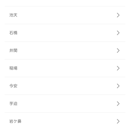
池天
石橋
井関
稲場
今安
芋迫
岩ケ鼻