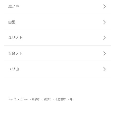
湯ノ戸
由里
ユリノ上
百合ノ下
ユリ山
トップ
カレー
京都府
綾部市
七百石町
峠