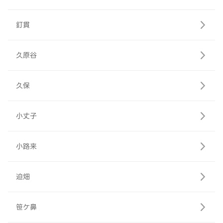
釘貫
久原谷
久保
小丈子
小路来
迫畑
笹ケ鼻