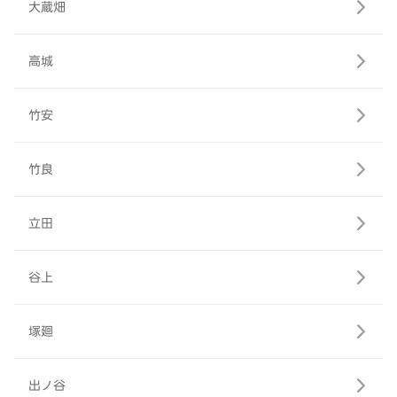
大蔵畑
高城
竹安
竹良
立田
谷上
塚廻
出ノ谷