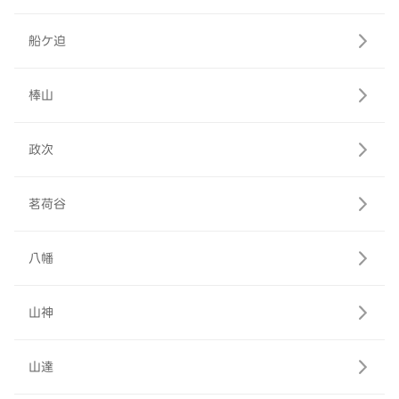
船ケ迫
棒山
政次
茗荷谷
八幡
山神
山達