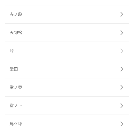
寺ノ段
天句松
峠
堂田
堂ノ奥
堂ノ下
鳥ケ坪