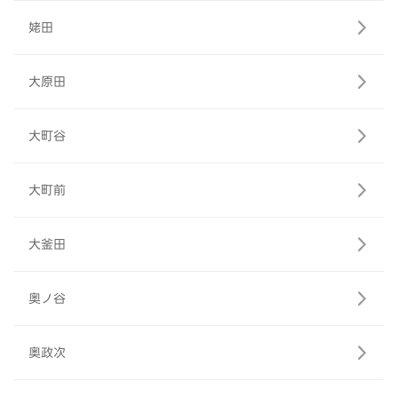
姥田
大原田
大町谷
大町前
大釜田
奥ノ谷
奥政次