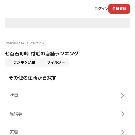
ログイン
会員登録
現在のお届け先：
標準送料とは
お店価格とは
七百石町峠 付近の店舗ランキング
適用なし
ランキング順
フィルター
その他の住所から探す
秋岡
足縄手
天堤