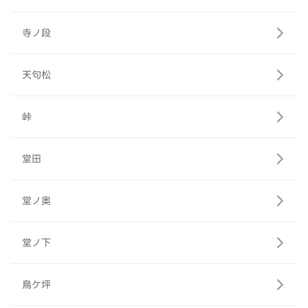
寺ノ段
天句松
峠
堂田
堂ノ奥
堂ノ下
鳥ケ坪