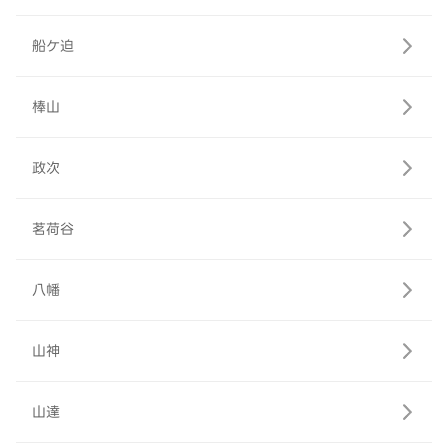
船ケ迫
棒山
政次
茗荷谷
八幡
山神
山達