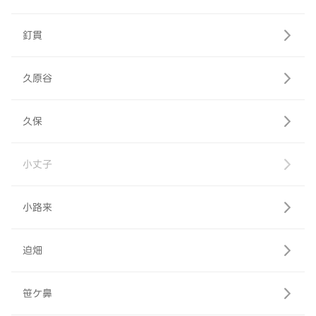
釘貫
久原谷
久保
小丈子
小路来
迫畑
笹ケ鼻