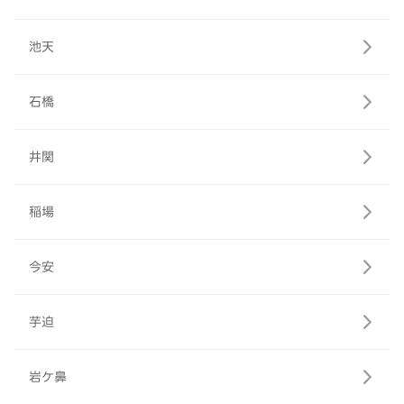
池天
石橋
井関
稲場
今安
芋迫
岩ケ鼻