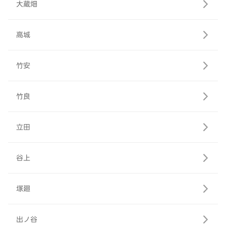
大蔵畑
高城
竹安
竹良
立田
谷上
塚廻
出ノ谷