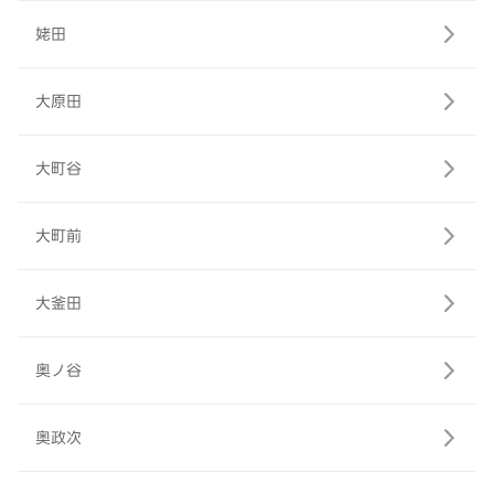
姥田
大原田
大町谷
大町前
大釜田
奥ノ谷
奥政次