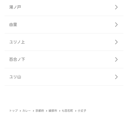
湯ノ戸
由里
ユリノ上
百合ノ下
ユリ山
トップ
カレー
京都府
綾部市
七百石町
小丈子