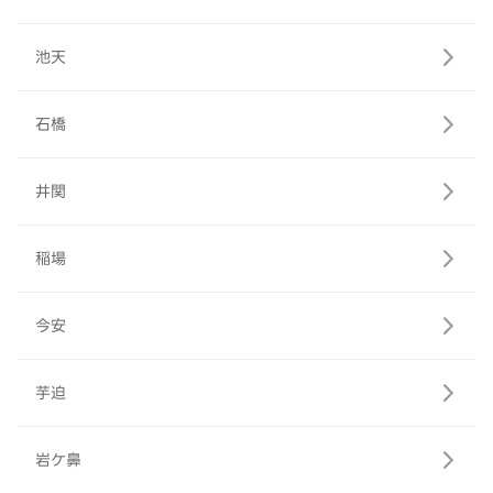
池天
石橋
井関
稲場
今安
芋迫
岩ケ鼻