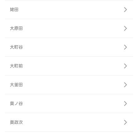
姥田
大原田
大町谷
大町前
大釜田
奥ノ谷
奥政次