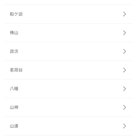
船ケ迫
棒山
政次
茗荷谷
八幡
山神
山達