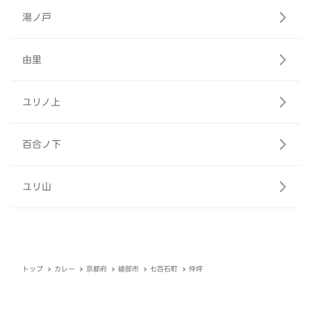
湯ノ戸
由里
ユリノ上
百合ノ下
ユリ山
トップ
カレー
京都府
綾部市
七百石町
仲坪