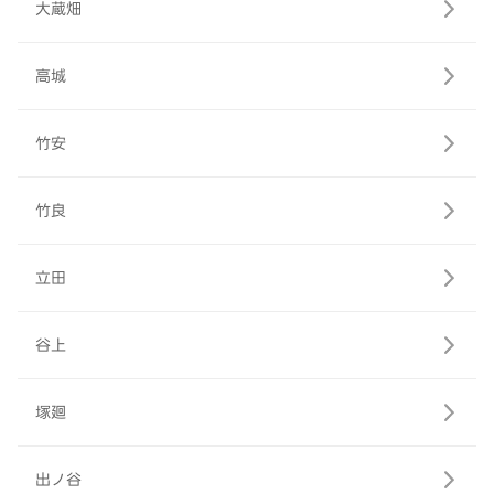
大蔵畑
高城
竹安
竹良
立田
谷上
塚廻
出ノ谷