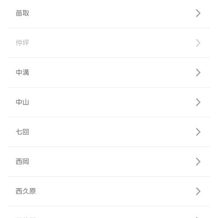
苗取
仲坪
中溝
中山
七回
西岡
西久原