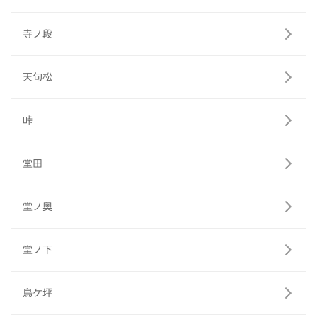
寺ノ段
天句松
峠
堂田
堂ノ奥
堂ノ下
鳥ケ坪