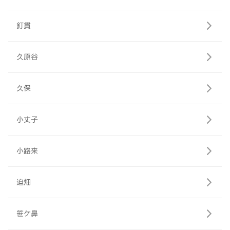
釘貫
久原谷
久保
小丈子
小路来
迫畑
笹ケ鼻